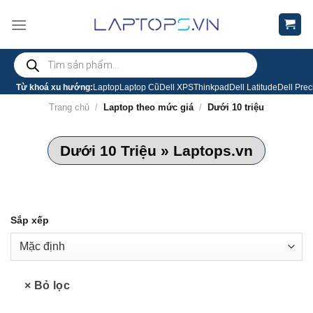
Chuyển
đến
nội
Tìm
dung
kiếm
sản
phẩm
Từ khoá xu hướng:
Laptop
Laptop Cũ
Dell XPS
Thinkpad
Dell Latitude
Dell Prec
Trang chủ
/
Laptop theo mức giá
/
Dưới 10 triệu
Dưới 10 Triệu » Laptops.vn
Sắp xếp
× Bỏ lọc