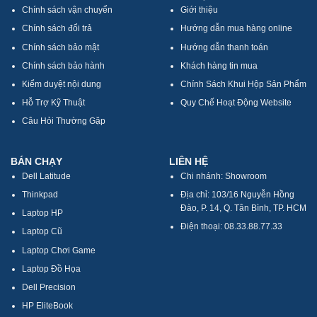
Chính sách vận chuyển
Giới thiệu
Chính sách đổi trả
Hướng dẫn mua hàng online
Chính sách bảo mật
Hướng dẫn thanh toán
Chính sách bảo hành
Khách hàng tin mua
Kiểm duyệt nội dung
Chính Sách Khui Hộp Sản Phẩm
Hỗ Trợ Kỹ Thuật
Quy Chế Hoạt Động Website
Câu Hỏi Thường Gặp
BÁN CHẠY
LIÊN HỆ
Dell Latitude
Chi nhánh: Showroom
Thinkpad
Địa chỉ: 103/16 Nguyễn Hồng
Đào, P. 14, Q. Tân Bình, TP. HCM
Laptop HP
Điện thoại: 08.33.88.77.33
Laptop Cũ
Laptop Chơi Game
Laptop Đồ Họa
Dell Precision
HP EliteBook