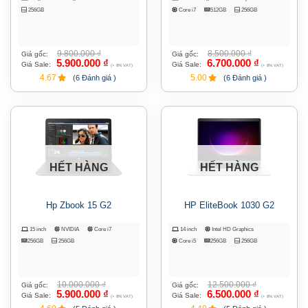
256GB
Core i7
512GB
256GB
9.800.000
₫
8.500.000
₫
Giá gốc:
Giá gốc:
5.900.000
₫
6.700.000
₫
Giá Sale:
Giá Sale:
(+ 8% VAT)
(+ 8% VAT)
4.67
5.00
(6 Đánh giá )
(6 Đánh giá )
HẾT HÀNG
HẾT HÀNG
Hp Zbook 15 G2
HP EliteBook 1030 G2
15 inch
NVIDIA
Core i7
14 inch
Intel HD Graphics
256GB
256GB
Core i5
256GB
256GB
10.000.000
₫
12.500.000
₫
Giá gốc:
Giá gốc:
5.900.000
₫
6.500.000
₫
Giá Sale:
Giá Sale:
(+ 8% VAT)
(+ 8% VAT)