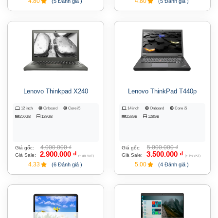
4.80
4.80
(5 Đánh giá )
(5 Đánh giá )
Lenovo Thinkpad X240
Lenovo ThinkPad T440p
12 inch
Onboard
Core i5
14 inch
Onboard
Core i5
256GB
128GB
256GB
128GB
4.000.000
₫
5.000.000
₫
Giá gốc:
Giá gốc:
2.900.000
₫
3.500.000
₫
Giá Sale:
Giá Sale:
(+ 8% VAT)
(+ 8% VAT)
4.33
5.00
(6 Đánh giá )
(4 Đánh giá )