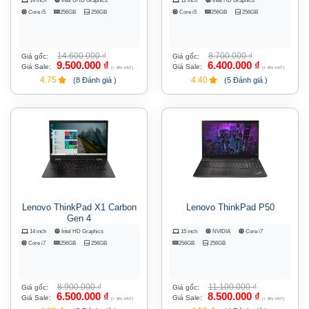
14 inch
Intel UHD Graphics
12 inch
Intel HD Graphics
Core i5
256GB
256GB
Core i5
256GB
256GB
14.600.000
₫
8.700.000
₫
Giá gốc:
Giá gốc:
9.500.000
₫
6.400.000
₫
Giá Sale:
Giá Sale:
(+ 8% VAT)
(+ 8% VAT)
4.75
4.40
(8 Đánh giá )
(5 Đánh giá )
Lenovo ThinkPad X1 Carbon
Lenovo ThinkPad P50
Gen 4
14 inch
Intel HD Graphics
15 inch
NVIDIA
Core i7
Core i7
256GB
256GB
256GB
256GB
8.900.000
₫
11.100.000
₫
Giá gốc:
Giá gốc:
6.500.000
₫
8.500.000
₫
Giá Sale:
Giá Sale:
(+ 8% VAT)
(+ 8% VAT)