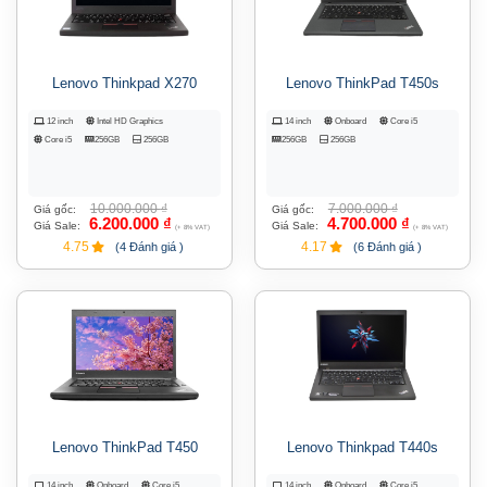
Lenovo Thinkpad X270
Lenovo ThinkPad T450s
12 inch
Intel HD Graphics
14 inch
Onboard
Core i5
Core i5
256GB
256GB
256GB
256GB
10.000.000
₫
7.000.000
₫
Giá gốc:
Giá gốc:
6.200.000
₫
4.700.000
₫
Giá Sale:
Giá Sale:
(+ 8% VAT)
(+ 8% VAT)
4.75
4.17
(4 Đánh giá )
(6 Đánh giá )
Lenovo ThinkPad T450
Lenovo Thinkpad T440s
14 inch
Onboard
Core i5
14 inch
Onboard
Core i5