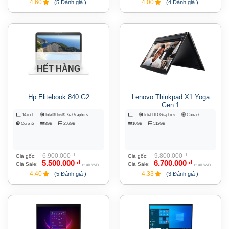
4.60
4.00
(5 Đánh giá )
(4 Đánh giá )
HẾT HÀNG
Hp Elitebook 840 G2
Lenovo Thinkpad X1 Yoga
Gen 1
14 inch
Intel® Iris® Xe Graphics
Intel HD Graphics
Core i7
Core i5
8GB
256GB
16GB
512GB
6.900.000
₫
9.800.000
₫
Giá gốc:
Giá gốc:
5.500.000
₫
6.700.000
₫
Giá Sale:
Giá Sale:
(+ 8% VAT)
(+ 8% VAT)
4.40
4.33
(5 Đánh giá )
(3 Đánh giá )