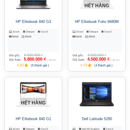
HẾT HÀNG
HP Elitebook 840 G3
HP Elitebook Folio 9480M
14 inch
Onboard
Core i5
14 inch
Onboard
Core i5
256GB
256GB
256GB
256GB
8.900.000
₫
6.500.000
₫
Giá gốc:
Giá gốc:
5.800.000
₫
4.500.000
₫
Giá Sale:
Giá Sale:
(+ 8% VAT)
(+ 8% VAT)
4.80
4.50
(5 Đánh giá )
(4 Đánh giá )
HẾT HÀNG
HP Elitebook 840 G1
Dell Latitude 5280
14 inch
Onboard
Core i5
Intel HD Graphics
Core i5