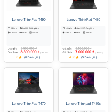
Lenovo ThinkPad T490
Lenovo ThinkPad T480
14 inch
Intel UHD Graphics
14 inch
Intel UHD Graphics
Core i5
16GB
256GB
Core i5
8GB
256GB
9.500.000
₫
9.500.000
₫
Giá gốc:
Giá gốc:
8.300.000
₫
7.000.000
₫
Giá Sale:
Giá Sale:
(+ 8% VAT)
(+ 8% VAT)
0
4.80
(0 Đánh giá )
(5 Đánh giá )
Lenovo ThinkPad T470
Lenovo Thinkpad T480s