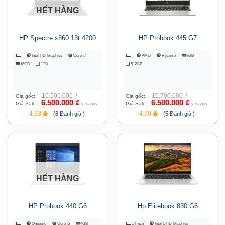
HẾT HÀNG
HP Spectre x360 13t 4200
HP Probook 445 G7
Intel HD Graphics
Core i7
AMD
Ryzen 5
8GB
16GB
1TB
512GB
10.500.000
₫
10.700.000
₫
Giá gốc:
Giá gốc:
6.500.000
₫
6.500.000
₫
Giá Sale:
Giá Sale:
(+ 8% VAT)
(+ 8% VAT)
4.33
4.60
(6 Đánh giá )
(5 Đánh giá )
HẾT HÀNG
HP Probook 440 G6
Hp Elitebook 830 G6
Onboard
Core i5
4GB
14 inch
Intel UHD Graphics