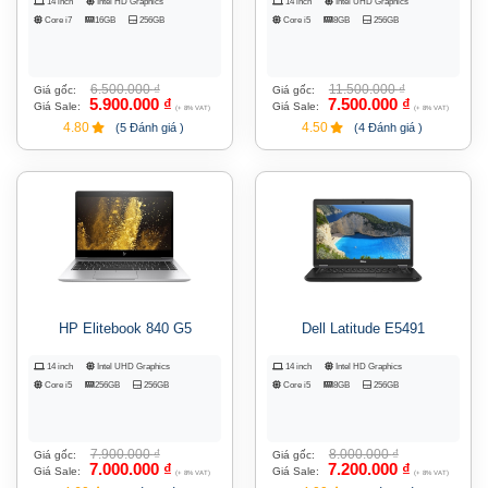
14 inch
Intel HD Graphics
14 inch
Intel UHD Graphics
Core i7
16GB
256GB
Core i5
8GB
256GB
6.500.000
₫
11.500.000
₫
Giá gốc:
Giá gốc:
5.900.000
₫
7.500.000
₫
Giá Sale:
Giá Sale:
(+ 8% VAT)
(+ 8% VAT)
4.80
4.50
(5 Đánh giá )
(4 Đánh giá )
HP Elitebook 840 G5
Dell Latitude E5491
14 inch
Intel UHD Graphics
14 inch
Intel HD Graphics
Core i5
256GB
256GB
Core i5
8GB
256GB
7.900.000
₫
8.000.000
₫
Giá gốc:
Giá gốc:
7.000.000
₫
7.200.000
₫
Giá Sale:
Giá Sale:
(+ 8% VAT)
(+ 8% VAT)