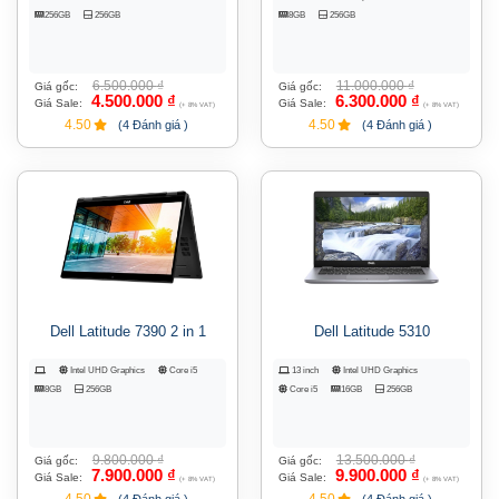
256GB
256GB
8GB
256GB
6.500.000
₫
11.000.000
₫
Giá gốc:
Giá gốc:
4.500.000
₫
6.300.000
₫
Giá Sale:
Giá Sale:
(+ 8% VAT)
(+ 8% VAT)
4.50
4.50
(4 Đánh giá )
(4 Đánh giá )
Dell Latitude 7390 2 in 1
Dell Latitude 5310
Intel UHD Graphics
Core i5
13 inch
Intel UHD Graphics
8GB
256GB
Core i5
16GB
256GB
9.800.000
₫
13.500.000
₫
Giá gốc:
Giá gốc:
7.900.000
₫
9.900.000
₫
Giá Sale:
Giá Sale:
(+ 8% VAT)
(+ 8% VAT)
4.50
4.50
(4 Đánh giá )
(4 Đánh giá )