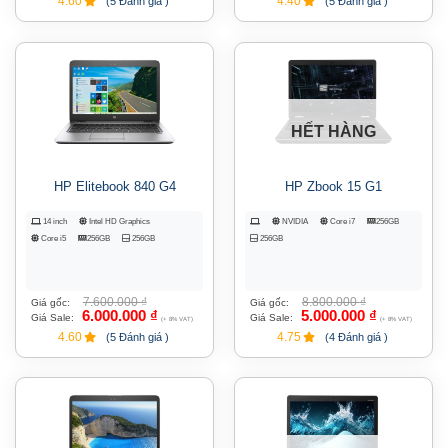
4.60
4.40
(5 Đánh giá )
(5 Đánh giá )
HẾT HÀNG
HP Elitebook 840 G4
HP Zbook 15 G1
14 inch
Intel HD Graphics
NVIDIA
Core i7
256GB
Core i5
256GB
256GB
256GB
7.600.000
₫
8.800.000
₫
Giá gốc:
Giá gốc:
6.000.000
₫
5.000.000
₫
Giá Sale:
Giá Sale:
(+ 8% VAT)
(+ 8% VAT)
4.60
4.75
(5 Đánh giá )
(4 Đánh giá )