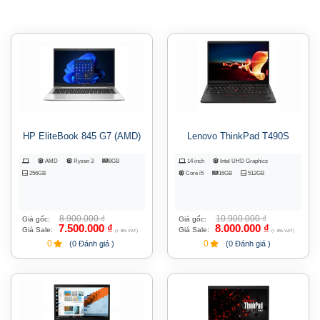
HP EliteBook 845 G7 (AMD)
Lenovo ThinkPad T490S
AMD
Ryzen 3
8GB
14 inch
Intel UHD Graphics
256GB
Core i5
16GB
512GB
8.900.000
₫
10.900.000
₫
Giá gốc:
Giá gốc:
7.500.000
₫
8.000.000
₫
Giá Sale:
Giá Sale:
(+ 8% VAT)
(+ 8% VAT)
0
0
(0 Đánh giá )
(0 Đánh giá )