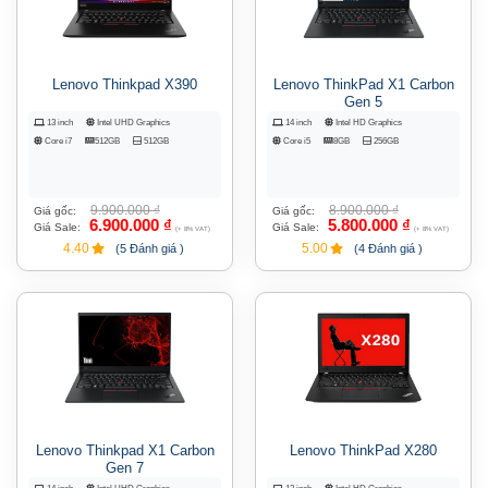
Lenovo Thinkpad X390
Lenovo ThinkPad X1 Carbon
Gen 5
13 inch
Intel UHD Graphics
14 inch
Intel HD Graphics
Core i7
512GB
512GB
Core i5
8GB
256GB
9.900.000
₫
8.900.000
₫
Giá gốc:
Giá gốc:
6.900.000
₫
5.800.000
₫
Giá Sale:
Giá Sale:
(+ 8% VAT)
(+ 8% VAT)
4.40
5.00
(5 Đánh giá )
(4 Đánh giá )
Lenovo Thinkpad X1 Carbon
Lenovo ThinkPad X280
Gen 7