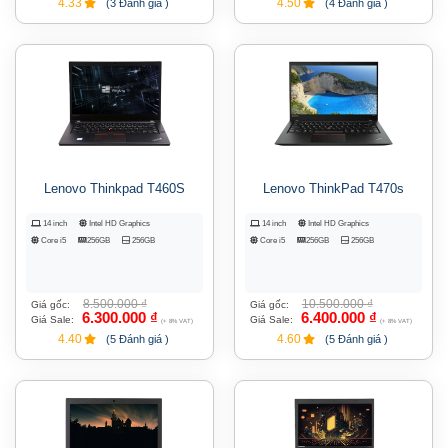
4.33
4.50
(3 Đánh giá )
(4 Đánh giá )
Lenovo Thinkpad T460S
Lenovo ThinkPad T470s
14 inch
Intel HD Graphics
14 inch
Intel HD Graphics
Core i5
256GB
256GB
Core i5
256GB
256GB
8.500.000
₫
10.500.000
₫
Giá gốc:
Giá gốc:
6.300.000
₫
6.400.000
₫
Giá Sale:
Giá Sale:
(+ 8% VAT)
(+ 8% VAT)
4.40
4.60
(5 Đánh giá )
(5 Đánh giá )