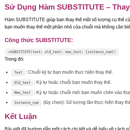
Sử Dụng Hàm SUBSTITUTE – Thay 
Hàm SUBSTITUTE giúp bạn thay thế một số lượng cụ thể của m
bạn muốn thay thế một phần nhỏ của chuỗi mà không cần biế
Công thức SUBSTITUTE:
=SUBSTITUTE(text; old_text; new_text; [instance_num])
Trong đó:
: Chuỗi ký tự bạn muốn thực hiện thay thế.
Text
: Ký tự hoặc chuỗi bạn muốn thay thế.
Old_text
: Ký tự hoặc chuỗi mới bạn muốn chèn vào tha
New_text
(tùy chọn): Số lượng lần thực hiện thay thế
Instance_num
Kết Luận
Bài viết đã hướng dẫn một cách chi tiết và dễ hiểu về cách