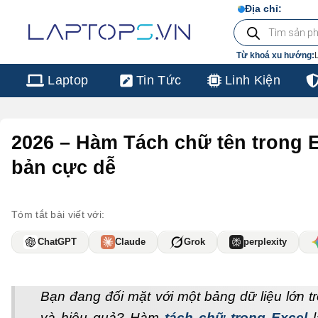
Chuyển
Địa chỉ:
103/
Tìm
đến
kiếm
sản
nội
phẩm
Từ khoá xu hướng:
dung
Laptop
Tin Tức
Linh Kiện
2026 – Hàm Tách chữ tên trong E
bản cực dễ
Tóm tắt bài viết với:
ChatGPT
Claude
Grok
perplexity
Bạn đang đối mặt với một bảng dữ liệu lớn t
và hiệu quả? Hàm
tách chữ trong Excel
l