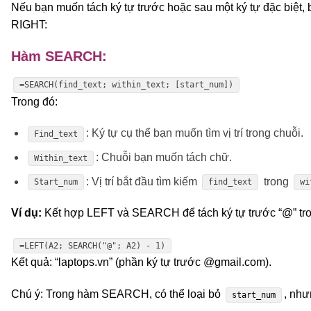
Nếu bạn muốn tách ký tự trước hoặc sau một ký tự đặc biệ
RIGHT:
Hàm SEARCH:
=SEARCH(find_text; within_text; [start_num])
Trong đó:
: Ký tự cụ thể bạn muốn tìm vị trí trong chuỗi.
Find_text
: Chuỗi bạn muốn tách chữ.
Within_text
: Vị trí bắt đầu tìm kiếm
trong
Start_num
find_text
wi
Ví dụ:
Kết hợp LEFT và SEARCH để tách ký tự trước “@” tron
=LEFT(A2; SEARCH("@"; A2) - 1)
Kết quả: “laptops.vn” (phần ký tự trước @gmail.com).
Chú ý: Trong hàm SEARCH, có thể loại bỏ
, nh
start_num