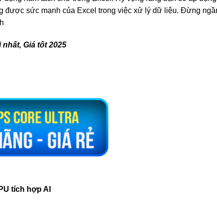
g được sức mạnh của Excel trong việc xử lý dữ liệu. Đừng ngầ
ch
 nhất, Giá tốt 2025
PU tích hợp AI