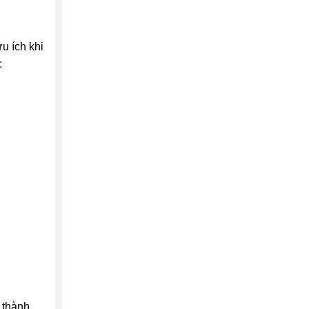
u ích khi
:
 thành