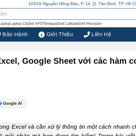
16 Nguyễn Hồng Đào, P. 14, Q. Tân Bình, TP. Hồ Chí Minh
103/16 Nguy
Laptop
Laptop Cũ
Dell XPS
Thinkpad
Dell Latitude
Dell Precision
Bảo Hành
Giới Thiệu
Liên Hệ
xcel, Google Sheet với các hàm c
Google AI
rong Excel và cần xử lý thông tin một cách nhanh 
à giải pháp mà bạn đang tìm kiếm! Trong bài viết