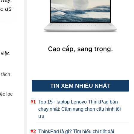
ho dữ
 việc
 tách
TIN XEM NHIỀU NHẤT
ệc lọc
Top 15+ laptop Lenovo ThinkPad bán
chạy nhất: Cẩm nang chọn cấu hình tối
ưu
ThinkPad là gì? Tìm hiểu chi tiết dải