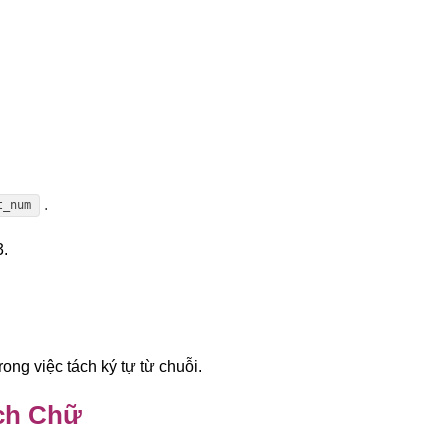
.
t_num
3.
ng việc tách ký tự từ chuỗi.
ch Chữ