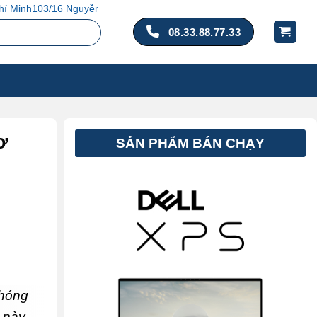
ễn Hồng Đào, P. 14, Q. Tân Bình, TP. Hồ Chí Minh
08.33.88.77.33
ơ
SẢN PHẨM BÁN CHẠY
chóng
 này,