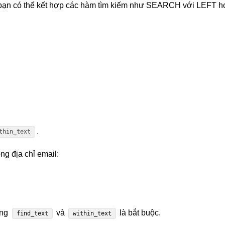
t, bạn có thể kết hợp các hàm tìm kiếm như SEARCH với LEFT h
.
thin_text
g địa chỉ email:
ưng
và
là bắt buộc.
find_text
within_text