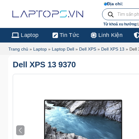
Chuyển
103/16 Nguyễn Hồng Đào, P
Địa chỉ:
Tìm
đến
kiếm
sản
nội
phẩm
Từ khoá xu hướng:
dung
Laptop
Tin Tức
Linh Kiện
Trang chủ
»
Laptop
»
Laptop Dell
»
Dell XPS
»
Dell XPS 13
»
Dell
Dell XPS 13 9370