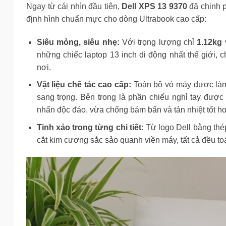
Ngay từ cái nhìn đầu tiên,
Dell XPS 13 9370
đã chinh p
định hình chuẩn mực cho dòng Ultrabook cao cấp:
Siêu mỏng, siêu nhẹ:
Với trọng lượng chỉ
1.12kg
những chiếc laptop 13 inch di động nhất thế giới,
nơi.
Vật liệu chế tác cao cấp:
Toàn bộ vỏ máy được làm 
sang trọng. Bên trong là phần chiếu nghỉ tay được d
nhấn độc đáo, vừa chống bám bẩn và tản nhiệt tốt h
Tinh xảo trong từng chi tiết:
Từ logo Dell bằng thé
cắt kim cương sắc sảo quanh viền máy, tất cả đều toá