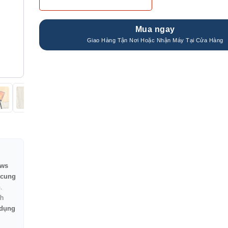
Mua ngay
ws
 cung
n
.
h
 dụng