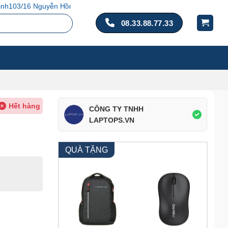
. Tân Bình, TP. Hồ Chí Minh
08.33.88.77.33
Hết hàng
CÔNG TY TNHH
LAPTOPS.VN
QUÀ TẶNG