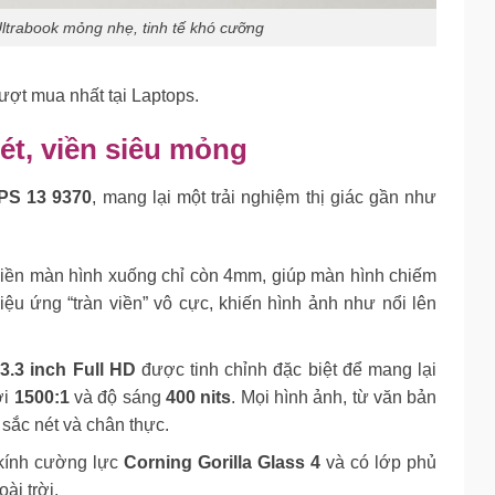
Ultrabook mỏng nhẹ, tinh tế khó cưỡng
ượt mua nhất tại Laptops.
ét, viền siêu mỏng
XPS 13 9370
, mang lại một trải nghiệm thị giác gần như
viền màn hình xuống chỉ còn 4mm, giúp màn hình chiếm
iệu ứng “tràn viền” vô cực, khiến hình ảnh như nổi lên
3.3 inch Full HD
được tinh chỉnh đặc biệt để mang lại
ới
1500:1
và độ sáng
400 nits
. Mọi hình ảnh, từ văn bản
sắc nét và chân thực.
kính cường lực
Corning Gorilla Glass 4
và có lớp phủ
ài trời.