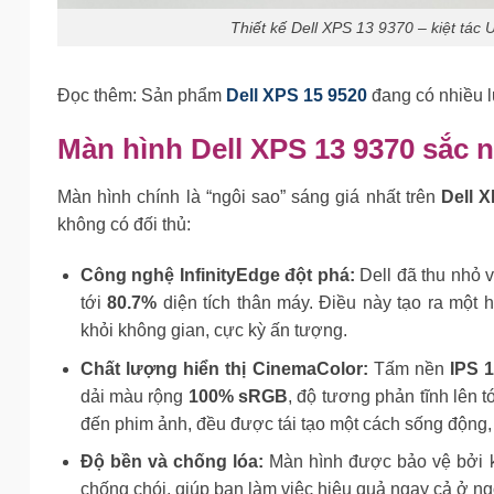
Thiết kế Dell XPS 13 9370 – kiệt tác 
Đọc thêm: Sản phẩm
Dell XPS 15 9520
đang có nhiều l
Màn hình Dell XPS 13 9370 sắc n
Màn hình chính là “ngôi sao” sáng giá nhất trên
Dell 
không có đối thủ:
Công nghệ InfinityEdge đột phá:
Dell đã thu nhỏ 
tới
80.7%
diện tích thân máy. Điều này tạo ra một h
khỏi không gian, cực kỳ ấn tượng.
Chất lượng hiển thị CinemaColor:
Tấm nền
IPS 1
dải màu rộng
100% sRGB
, độ tương phản tĩnh lên t
đến phim ảnh, đều được tái tạo một cách sống động, 
Độ bền và chống lóa:
Màn hình được bảo vệ bởi 
chống chói, giúp bạn làm việc hiệu quả ngay cả ở ngo