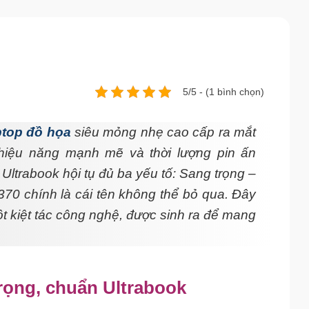
5/5 - (1 bình chọn)
ptop đồ họa
siêu mỏng nhẹ cao cấp ra mắt
, hiệu năng mạnh mẽ và thời lượng pin ấn
ltrabook hội tụ đủ ba yếu tố: Sang trọng –
70 chính là cái tên không thể bỏ qua. Đây
ột kiệt tác công nghệ, được sinh ra để mang
rọng, chuẩn Ultrabook