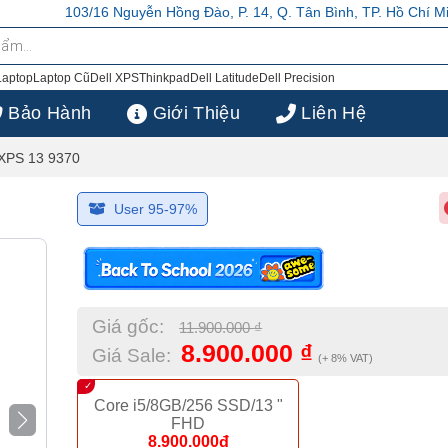
. 14, Q. Tân Bình, TP. Hồ Chí Minh
103/16 Nguyễn Hồng Đào, P. 14, Q
Laptop
Laptop Cũ
Dell XPS
Thinkpad
Dell Latitude
Dell Precision
Bảo Hành
Giới Thiệu
Liên Hệ
 XPS 13 9370
User 95-97%
Giá gốc:
11.900.000
₫
8.900.000
₫
Giá Sale:
(+ 8% VAT)
Core i5/8GB/256 SSD/13 "
FHD
8.900.000đ