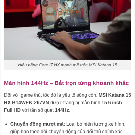
Hiệu năng Core i7 HX mạnh mẽ trên MSI Katana 15
Màn hình 144Hz – Bắt trọn từng khoảnh khắc
Đối với game thủ, tốc độ là yếu tố sống còn.
MSI Katana 15
HX B14WEK-267VN
được trang bị màn hình
15.6 inch
Full HD
với tần số quét
144Hz
.
Chuyển động mượt mà:
Loại bỏ hiện tượng xé hình,
giúp bạn theo dõi chuyển động của đối thủ chính xác