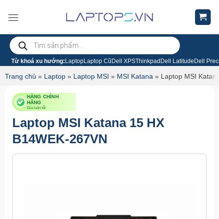
Chuyển
đến
nội
Tìm
dung
kiếm
sản
phẩm
Từ khoá xu hướng:
Laptop
Laptop Cũ
Dell XPS
Thinkpad
Dell Latitude
Dell Prec
Trang chủ
»
Laptop
»
Laptop MSI
»
MSI Katana
»
Laptop MSI Kata
HÀNG CHÍNH
HÃNG
Giá luôn tốt
Laptop MSI Katana 15 HX
B14WEK-267VN