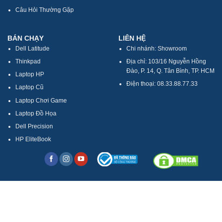
Câu Hỏi Thường Gặp
BÁN CHẠY
LIÊN HỆ
Dell Latitude
Chi nhánh: Showroom
Thinkpad
Địa chỉ: 103/16 Nguyễn Hồng
Đào, P. 14, Q. Tân Bình, TP. HCM
Laptop HP
Điện thoại: 08.33.88.77.33
Laptop Cũ
Laptop Chơi Game
Laptop Đồ Họa
Dell Precision
HP EliteBook