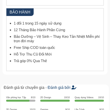
BẢO HÀNH
1 đổi 1 trong 15 ngày sử dụng
12 Tháng Bảo Hành Phần Cứng
Bảo Dưỡng – Vệ Sinh – Thay Keo Tản Nhiệt Miễn phí
trọn đời máy
Free Ship COD toàn quốc
Hỗ Trợ Thu Cũ Đổi Mới
Trả góp 0% Qua Thẻ
Đánh giá từ chuyên gia -
Đánh giá bởi
Văn phòng học Tập
8/10
2D Design
10/10
Quay dựng Videos
10/10
3D Design
10/10
Gaming
9/10
Lập Trình
9/10