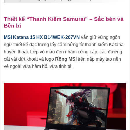
Thiết kế “Thanh Kiếm Samurai” – Sắc bén và
Bền bỉ
MSI Katana 15 HX B14WEK-267VN
vẫn giữ vững ngôn
ngữ thiết kế đặc trưng lấy cảm hứng từ thanh kiếm Katana
huyền thoại. Lớp vỏ màu đen nhám cứng cáp, các đường
cắt vát dứt khoát và logo
Rồng MSI
trên nắp máy tạo nên
vẻ ngoài vừa hầm hố, vừa tinh tế.