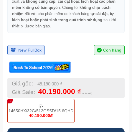
xuất và
không cung cấp, cài đặt hoặc kích hoạt các phần
mềm không có bản quyền
. Chúng tôi
không chịu trách
nhiệm
đối với các phần mềm do khách hàng
tự cài đặt, tự
kích hoạt hoặc phát sinh trong quá trình sử dụng
sau khi
thiết bị được bàn giao.
New FullBox
Còn hàng
Giá gốc:
49.190.000
₫
40.190.000
₫
Giá Sale:
(+ 8% VAT)
i7-
14650HX/32G/512GSSD/15.6QHD
40.190.000đ