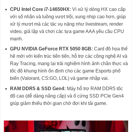
CPU Intel Core i7-14650HX:
Vi xử lý dòng HX cao cấp
với số nhân và luồng vượt trội, xung nhịp cao hơn, giúp
xử lý mượt mà các tác vụ nặng như livestream, render
video, giả lập và chơi các tựa game AAA yêu cầu CPU
mạnh.
GPU NVIDIA GeForce RTX 5050 8GB:
Card đồ họa thế
hệ mới với kiến trúc tiên tiến, hỗ trợ các công nghệ AI và
Ray Tracing, mang lại trải nghiệm hình ảnh chân thực và
tốc độ khung hình ổn định cho các game Esports phổ
biến (Valorant, CS:GO, LOL) và game nhập vai.
RAM DDR5 & SSD Gen4:
Máy hỗ trợ RAM DDR5 tốc
độ cao (dễ dàng nâng cấp) và ổ cứng SSD PCIe Gen4
giúp giảm thiểu thời gian chờ đợi khi tải game.