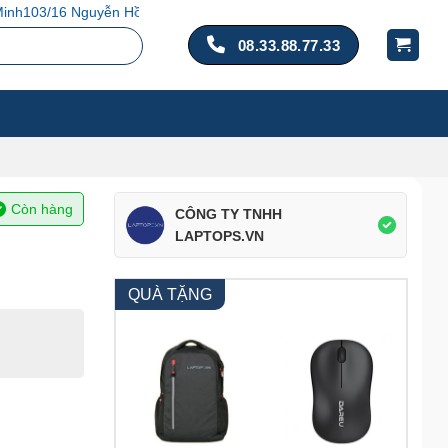
ng Đào, P. 14, Q. Tân Bình, TP. Hồ Chí Minh
08.33.88.77.33
Còn hàng
CÔNG TY TNHH
LAPTOPS.VN
QUÀ TẶNG