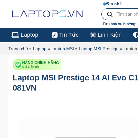
Chuyển
Địa chỉ:
103/16 Ng
Tìm
đến
kiếm
sản
nội
phẩm
Từ khoá xu hướng:
dung
Laptop
Tin Tức
Linh Kiện
Trang chủ
»
Laptop
»
Laptop MSI
»
Laptop MSI Prestige
»
Laptop
HÀNG CHÍNH HÃNG
Giá luôn tốt
Laptop MSI Prestige 14 AI Evo 
081VN