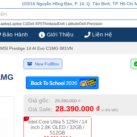
uyễn Hồng Đào, P. 14, Q. Tân Bình, TP. Hồ Chí Minh
103/16 Nguyễn Hồ
Laptop
Laptop Cũ
Dell XPS
Thinkpad
Dell Latitude
Dell Precision
Bảo Hành
Giới Thiệu
Liên Hệ
 MSI Prestige 14 AI Evo C1MG 081VN
New FullBox
C1MG
Giá gốc:
29.390.000
₫
28.390.000
₫
Giá Sale:
(+ 8% VAT)
Intel Core Ultra 5 125H / 14
inch 2.8K OLED / 32GB /
512GB