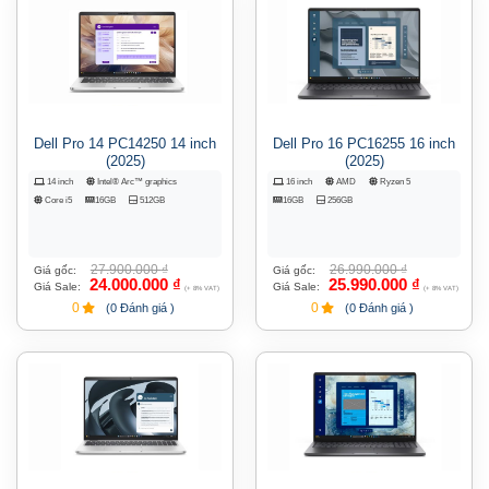
Dell Pro 14 PC14250 14 inch
Dell Pro 16 PC16255 16 inch
(2025)
(2025)
14 inch
Intel® Arc™ graphics
16 inch
AMD
Ryzen 5
Core i5
16GB
512GB
16GB
256GB
27.900.000
₫
26.990.000
₫
Giá gốc:
Giá gốc:
24.000.000
₫
25.990.000
₫
Giá Sale:
Giá Sale:
(+ 8% VAT)
(+ 8% VAT)
0
0
(0 Đánh giá )
(0 Đánh giá )