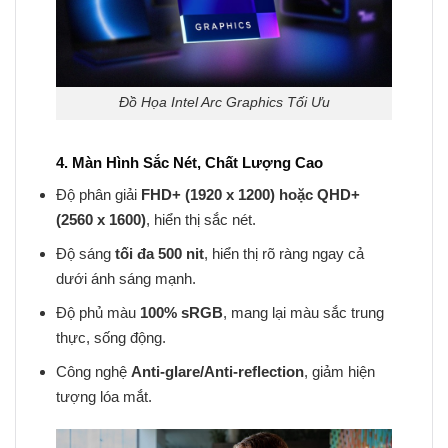
Đồ Họa Intel Arc Graphics Tối Ưu
4. Màn Hình Sắc Nét, Chất Lượng Cao
Độ phân giải
FHD+ (1920 x 1200) hoặc QHD+
(2560 x 1600)
, hiển thị sắc nét.
Độ sáng
tối đa 500 nit
, hiển thị rõ ràng ngay cả
dưới ánh sáng mạnh.
Độ phủ màu
100% sRGB
, mang lại màu sắc trung
thực, sống động.
Công nghệ
Anti-glare/Anti-reflection
, giảm hiện
tượng lóa mắt.