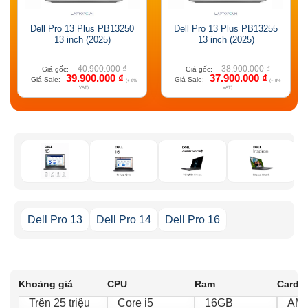
Dell Pro 13 Plus PB13250
Dell Pro 13 Plus PB13255
13 inch (2025)
13 inch (2025)
40.900.000
₫
38.900.000
₫
Giá gốc:
Giá gốc:
39.900.000
₫
37.900.000
₫
Giá Sale:
Giá Sale:
(+ 8%
(+ 8%
VAT)
VAT)
Dell Pro 13
Dell Pro 14
Dell Pro 16
Khoảng giá
CPU
Ram
Card 