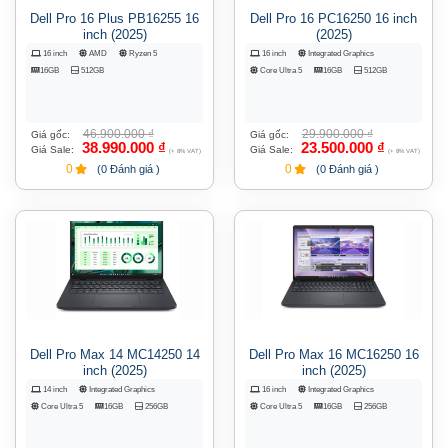
Dell Pro 16 Plus PB16255 16
Dell Pro 16 PC16250 16 inch
inch (2025)
(2025)
16 inch
AMD
Ryzen 5
16 inch
Integrated Graphics
16GB
512GB
Core Ultra 5
16GB
512GB
46.900.000
₫
29.900.000
₫
Giá gốc:
Giá gốc:
38.990.000
₫
23.500.000
₫
Giá Sale:
Giá Sale:
(+ 8% VAT)
(+ 8% VAT)
0
0
(0 Đánh giá )
(0 Đánh giá )
Dell Pro Max 14 MC14250 14
Dell Pro Max 16 MC16250 16
inch (2025)
inch (2025)
14 inch
Integrated Graphics
16 inch
Integrated Graphics
Core Ultra 5
16GB
256GB
Core Ultra 5
16GB
256GB