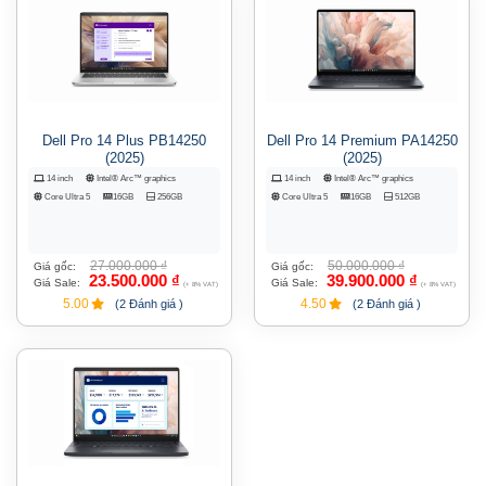
Dell Pro 14 Plus PB14250
Dell Pro 14 Premium PA14250
(2025)
(2025)
14 inch
Intel® Arc™ graphics
14 inch
Intel® Arc™ graphics
Core Ultra 5
16GB
256GB
Core Ultra 5
16GB
512GB
27.000.000
₫
50.000.000
₫
Giá gốc:
Giá gốc:
23.500.000
₫
39.900.000
₫
Giá Sale:
Giá Sale:
(+ 8% VAT)
(+ 8% VAT)
5.00
4.50
(2 Đánh giá )
(2 Đánh giá )