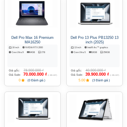
Dell Pro Max 16 Premium
Dell Pro 13 Plus PB13250 13
MA16250
inch (2025)
16 inch
NVIDIA RTX 2000
13 inch
Intel® Arc™ graphics
Core Ultra 9
64GB
1TB
Core Ultra 5
16GB
256GB
78.900.000
₫
40.900.000
₫
Giá gốc:
Giá gốc:
70.000.000
₫
39.900.000
₫
Giá Sale:
Giá Sale:
(+ 8% VAT)
(+ 8% VAT)
0
5.00
(0 Đánh giá )
(3 Đánh giá )