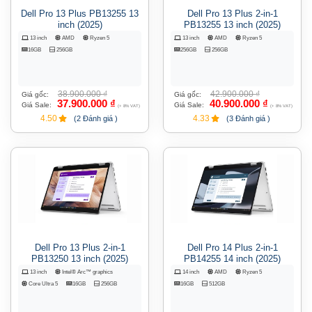
Dell Pro 13 Plus PB13255 13
Dell Pro 13 Plus 2-in-1
inch (2025)
PB13255 13 inch (2025)
13 inch
AMD
Ryzen 5
13 inch
AMD
Ryzen 5
16GB
256GB
256GB
256GB
38.900.000
₫
42.900.000
₫
Giá gốc:
Giá gốc:
37.900.000
₫
40.900.000
₫
Giá Sale:
Giá Sale:
(+ 8% VAT)
(+ 8% VAT)
4.50
4.33
(2 Đánh giá )
(3 Đánh giá )
Dell Pro 13 Plus 2-in-1
Dell Pro 14 Plus 2-in-1
PB13250 13 inch (2025)
PB14255 14 inch (2025)
13 inch
Intel® Arc™ graphics
14 inch
AMD
Ryzen 5
Core Ultra 5
16GB
256GB
16GB
512GB