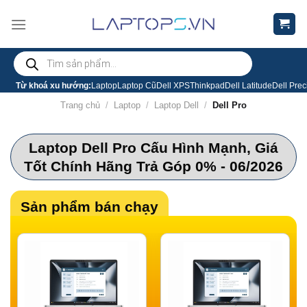
Chuyển
đến
nội
Tìm
dung
kiếm
sản
phẩm
Từ khoá xu hướng:
Laptop
Laptop Cũ
Dell XPS
Thinkpad
Dell Latitude
Dell Prec
Trang chủ
/
Laptop
/
Laptop Dell
/
Dell Pro
Laptop Dell Pro Cấu Hình Mạnh, Giá
Tốt Chính Hãng Trả Góp 0% - 06/2026
Sản phẩm bán chạy