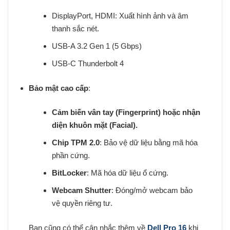
DisplayPort, HDMI
: Xuất hình ảnh và âm
thanh sắc nét.
USB-A 3.2 Gen 1 (5 Gbps)
USB-C Thunderbolt 4
Bảo mật cao cấp
:
Cảm biến vân tay (Fingerprint) hoặc nhận
diện khuôn mặt (Facial).
Chip TPM 2.0
: Bảo vệ dữ liệu bằng mã hóa
phần cứng.
BitLocker
: Mã hóa dữ liệu ổ cứng.
Webcam Shutter
: Đóng/mở webcam bảo
vệ quyền riêng tư.
Bạn cũng có thể cân nhắc thêm về
Dell Pro 16
khi