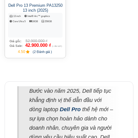
Dell Pro 13 Premium PA13250
13 inch (2025)
13 inch
Intel® Arc™ graphics
Core Ultra 5
16GB
256GB
52.900.000
₫
Giá gốc:
42.900.000
₫
Giá Sale:
(+ 8% VAT)
4.50
(2 Đánh giá )
Bước vào năm 2025, Dell tiếp tục
khẳng định vị thế dẫn đầu với
dòng laptop
Dell Pro
thế hệ mới –
sự lựa chọn hoàn hảo dành cho
doanh nhân, chuyên gia và người
dùng yêu cầu hiệu suất cao. Dell