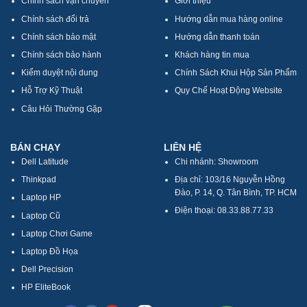
Chính sách vận chuyển
Giới thiệu
Chính sách đổi trả
Hướng dẫn mua hàng online
Chính sách bảo mật
Hướng dẫn thanh toán
Chính sách bảo hành
Khách hàng tin mua
Kiểm duyệt nội dung
Chính Sách Khui Hộp Sản Phẩm
Hỗ Trợ Kỹ Thuật
Quy Chế Hoạt Động Website
Câu Hỏi Thường Gặp
BÁN CHẠY
LIÊN HỆ
Dell Latitude
Chi nhánh: Showroom
Thinkpad
Địa chỉ: 103/16 Nguyễn Hồng
Đào, P. 14, Q. Tân Bình, TP. HCM
Laptop HP
Điện thoại: 08.33.88.77.33
Laptop Cũ
Laptop Chơi Game
Laptop Đồ Họa
Dell Precision
HP EliteBook