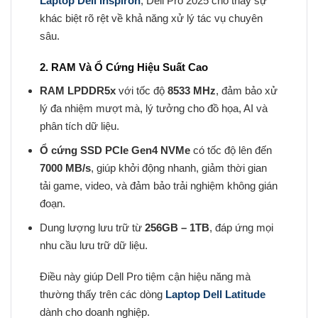
Laptop Dell Inspiron
, Dell Pro 2025 cho thấy sự
khác biệt rõ rệt về khả năng xử lý tác vụ chuyên
sâu.
2. RAM Và Ổ Cứng Hiệu Suất Cao
RAM LPDDR5x
với tốc độ
8533 MHz
, đảm bảo xử
lý đa nhiệm mượt mà, lý tưởng cho đồ họa, AI và
phân tích dữ liệu.
Ổ cứng SSD PCIe Gen4 NVMe
có tốc độ lên đến
7000 MB/s
, giúp khởi động nhanh, giảm thời gian
tải game, video, và đảm bảo trải nghiệm không gián
đoạn.
Dung lượng lưu trữ từ
256GB – 1TB
, đáp ứng mọi
nhu cầu lưu trữ dữ liệu.
Điều này giúp Dell Pro tiệm cận hiệu năng mà
thường thấy trên các dòng
Laptop Dell Latitude
dành cho doanh nghiệp.