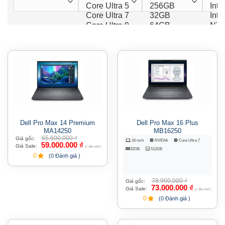
Dell Pro Max 14 Premium
Dell Pro Max 16 Plus
MA14250
MB16250
65.600.000
₫
Giá gốc:
16 inch
NVIDIA
Core Ultra 7
59.000.000
₫
Giá Sale:
(+ 8% VAT)
32GB
512GB
0
(0 Đánh giá )
78.900.000
₫
Giá gốc:
73.000.000
₫
Giá Sale:
(+ 8% VAT)
0
(0 Đánh giá )