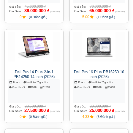
45.600.000
₫
70.000.000
₫
Giá gốc:
Giá gốc:
39.000.000
₫
65.000.000
₫
Giá Sale:
Giá Sale:
(+ 8% VAT)
(+ 8% VAT)
0
5.00
(0 Đánh giá )
(1 Đánh giá )
Dell Pro 14 Plus 2-in-1
Dell Pro 16 Plus PB16250 16
PB14250 14 inch (2025)
inch (2025)
14 inch
Intel® Arc™ graphics
16 inch
Intel® Arc™ graphics
Core Ultra 5
32GB
512GB
Core Ultra 5
16GB
256GB
28.500.000
₫
28.800.000
₫
Giá gốc:
Giá gốc:
27.500.000
₫
25.000.000
₫
Giá Sale:
Giá Sale:
(+ 8% VAT)
(+ 8% VAT)
0
4.33
(0 Đánh giá )
(3 Đánh giá )