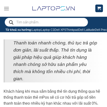
Chuyển
đến
nội
Tìm
dung
kiếm
sản
phẩm
Từ khoá xu hướng:
Laptop
Laptop Cũ
Dell XPS
Thinkpad
Dell Latitude
Dell Prec
Thanh toán nhanh chóng, thủ tục trả góp
đơn giản, lãi suất thấp. Thẻ tín dụng là
giải pháp hiệu quả giúp khách hàng
nhanh chóng sở hữu sản phẩm yêu
thích mà không tốn nhiều chi phí, thời
gian.
Khách hàng khi mua sắm bằng thẻ tín dụng thông qua hệ
thống thanh toán thẻ mPos sẽ có cơ hội trả góp số tiền
thanh toán theo nhiều kỳ hạn khác nhau với lãi suất 0%.