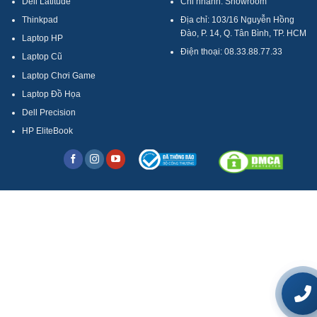
Dell Latitude
Chi nhánh: Showroom
Thinkpad
Địa chỉ: 103/16 Nguyễn Hồng
Đào, P. 14, Q. Tân Bình, TP. HCM
Laptop HP
Điện thoại: 08.33.88.77.33
Laptop Cũ
Laptop Chơi Game
Laptop Đồ Họa
Dell Precision
HP EliteBook