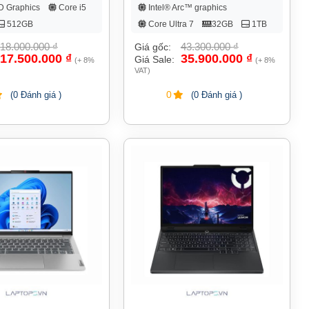
D Graphics
Core i5
Intel® Arc™ graphics
512GB
Core Ultra 7
32GB
1TB
18.000.000
₫
43.300.000
₫
Giá gốc:
17.500.000
₫
35.900.000
₫
Giá Sale:
(+ 8%
(+ 8%
VAT)
0
(0 Đánh giá )
(0 Đánh giá )