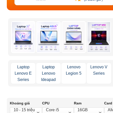
Laptop
Laptop
Lenovo
Lenovo V
Lenovo E
Lenovo
Legion 5
Series
Series
Ideapad
Khoảng giá
CPU
Ram
Card