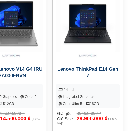
Lenovo V14 G4 IRU
Lenovo ThinkPad E14 Gen
3A000FNVN
7
14 inch
D Graphics
Core i5
Integrated Graphics
512GB
Core Ultra 5
16GB
512GB
15.000.000
₫
30.900.000
₫
Giá gốc:
14.500.000
₫
29.900.000
₫
Giá Sale:
(+ 8%
(+ 8%
VAT)