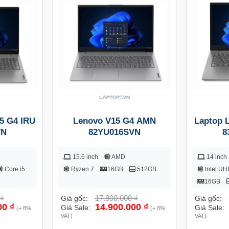
5 G4 IRU
Lenovo V15 G4 AMN
Laptop 
VN
82YU016SVN
8
15.6 inch
AMD
14 inch
Core i5
Ryzen 7
16GB
512GB
Intel UH
16GB
₫
17.900.000
₫
Giá gốc:
Giá gốc:
00
₫
14.900.000
₫
Giá Sale:
Giá Sale:
(+ 8%
(+ 8%
VAT)
VAT)