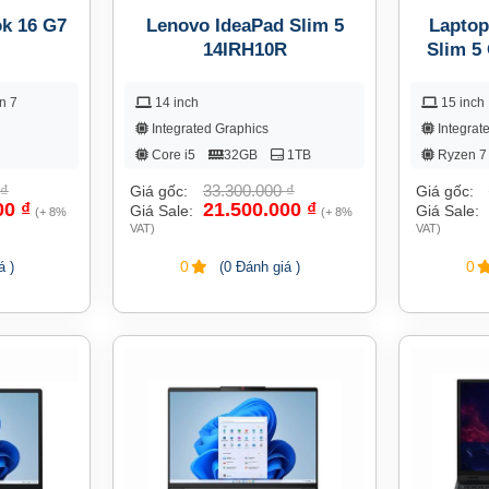
k 16 G7
Lenovo IdeaPad Slim 5
Laptop
14IRH10R
Slim 5
8
n 7
14 inch
15 inch
Integrated Graphics
Integrat
Core i5
32GB
1TB
Ryzen 7
₫
33.300.000
₫
Giá gốc:
Giá gốc:
00
₫
21.500.000
₫
Giá Sale:
Giá Sale:
(+ 8%
(+ 8%
VAT)
VAT)
0
0
á )
(0 Đánh giá )