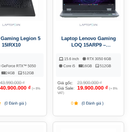
 Gaming Legion 5
Laptop Lenovo Gaming
15IRX10
LOQ 15ARP9 –
83JC007HVN
15.6 inch
RTX 3050 6GB
 GeForce RTX™ 5050
Core i5
16GB
512GB
24GB
512GB
43.990.000
₫
23.900.000
₫
Giá gốc:
40.900.000
₫
19.900.000
₫
Giá Sale:
(+ 8%
(+ 8%
VAT)
0
(0 Đánh giá )
(0 Đánh giá )