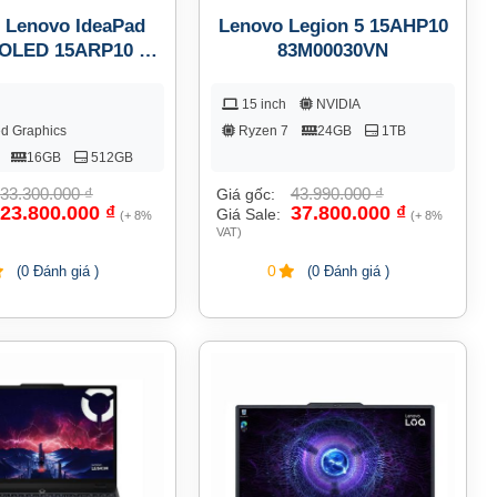
 Lenovo IdeaPad
Lenovo Legion 5 15AHP10
 OLED 15ARP10 –
83M00030VN
3J3001DVN
15 inch
NVIDIA
ed Graphics
Ryzen 7
24GB
1TB
16GB
512GB
33.300.000
₫
43.990.000
₫
Giá gốc:
23.800.000
₫
37.800.000
₫
Giá Sale:
(+ 8%
(+ 8%
VAT)
0
(0 Đánh giá )
(0 Đánh giá )