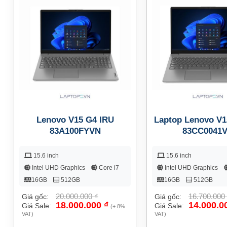
Lenovo V15 G4 IRU
Laptop Lenovo V1
83A100FYVN
83CC0041
15.6 inch
15.6 inch
Intel UHD Graphics
Core i7
Intel UHD Graphics
16GB
512GB
16GB
512GB
20.000.000
₫
16.700.000
Giá gốc:
Giá gốc:
18.000.000
₫
14.000.0
Giá Sale:
Giá Sale:
(+ 8%
VAT)
VAT)