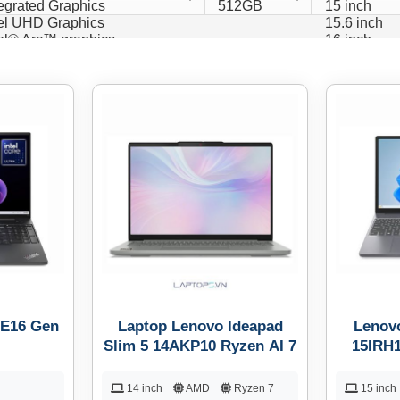
 E16 Gen
Laptop Lenovo Ideapad
Lenovo
Slim 5 14AKP10 Ryzen AI 7
15IRH
14 inch
AMD
Ryzen 7
15 inch