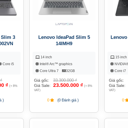
 Slim 3
Lenovo IdeaPad Slim 5
Lenovo
002VN
14IMH9
14 inch
15 inch
Core i5
Intel® Arc™ graphics
NVIDIA®
Core Ultra 7
32GB
Core i7
512GB
₫
33.300.000
₫
Giá gốc:
Giá gốc:
00
₫
23.500.000
₫
Giá Sale:
Giá Sale:
(+ 8%
(+ 8%
VAT)
VAT)
0
0
á )
(0 Đánh giá )