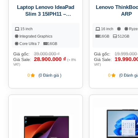
Laptop Lenovo IdeaPad
Lenovo ThinkBoo
Slim 3 15IPH11 –
ARP
83UR00A5VN
15 inch
16 inch
Ryze
Integrated Graphics
16GB
512GB
Core Ultra 7
16GB
512GB
39.000.000
₫
19.999.000
Giá gốc:
Giá gốc:
28.900.000
₫
19.990.0
Giá Sale:
Giá Sale:
(+ 8%
VAT)
VAT)
0
0
(0 Đánh giá )
(0 Đánh gi