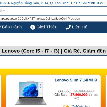
P. 14, Q. Tân Bình, TP. Hồ Chí Minh
103/16 Nguyễn Hồng Đào, P. 14, 
Laptop
Laptop Cũ
Dell XPS
Thinkpad
Dell Latitude
Dell Precision
Bảo Hành
Giới Thiệu
Liên Hệ
Lenovo (Core I5 - I7 - I3) | Giá Rẻ, Giảm đến
Lenovo Slim 7 14IMH9
29.900.000
₫
Giá gốc:
Giá Sale:
27.900.000
₫
(+ 8%
VAT)
0
(0 Đánh giá )