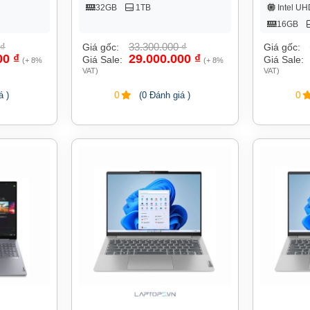
32GB
1TB
Intel UH
16GB
₫
33.300.000
₫
Giá gốc:
Giá gốc:
00
₫
29.000.000
₫
Giá Sale:
Giá Sale:
(+ 8%
(+ 8%
VAT)
VAT)
0
0
á )
(0 Đánh giá )