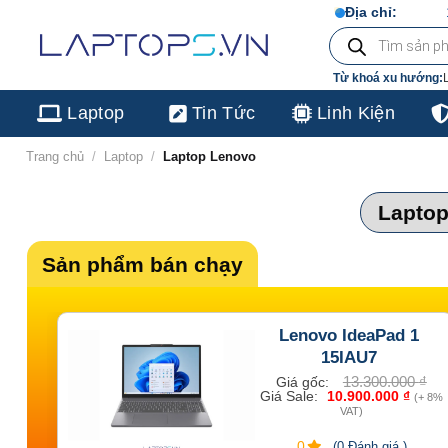
Chuyển
103/16 Nguyễn Hồng Đào, 
Địa chỉ:
Tìm
đến
kiếm
sản
nội
phẩm
Từ khoá xu hướng:
dung
Laptop
Tin Tức
Linh Kiện
Trang chủ
/
Laptop
/
Laptop Lenovo
Laptop 
Sản phẩm bán chạy
Lenovo IdeaPad 1
15IAU7
13.300.000
₫
Giá gốc:
Giá Sale:
10.900.000
₫
(+ 8%
VAT)
0
(0 Đánh giá )