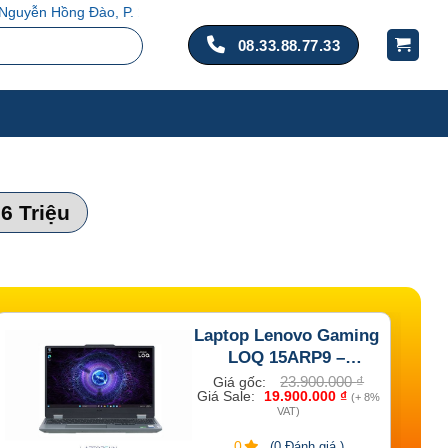
Q. Tân Bình, TP. Hồ Chí Minh
08.33.88.77.33
 6 Triệu
Laptop Lenovo Gaming
LOQ 15ARP9 –
83JC007HVN
23.900.000
₫
Giá gốc:
Giá Sale:
19.900.000
₫
(+ 8%
VAT)
0
(0 Đánh giá )