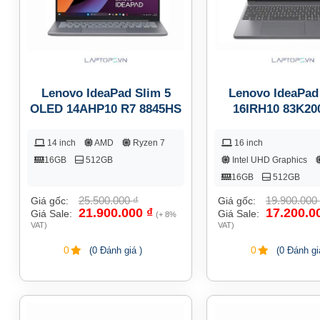
Lenovo IdeaPad Slim 5
Lenovo IdeaPad
OLED 14AHP10 R7 8845HS
16IRH10 83K20
14 inch
AMD
Ryzen 7
16 inch
16GB
512GB
Intel UHD Graphics
16GB
512GB
25.500.000
₫
19.900.000
Giá gốc:
Giá gốc:
21.900.000
₫
17.200.0
Giá Sale:
Giá Sale:
(+ 8%
VAT)
VAT)
0
0
(0 Đánh giá )
(0 Đánh gi