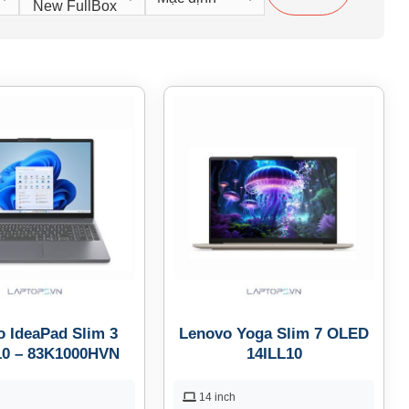
 IdeaPad Slim 3
Lenovo Yoga Slim 7 OLED
10 – 83K1000HVN
14ILL10
14 inch