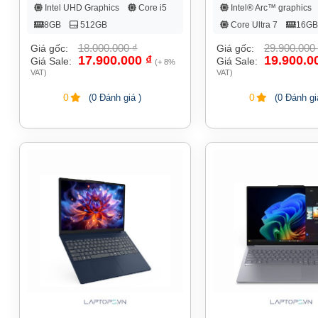
Intel UHD Graphics
Core i5
Intel® Arc™ graphics
8GB
512GB
Core Ultra 7
16GB
512GB
18.000.000
₫
29.900.000
Giá gốc:
Giá gốc:
17.900.000
₫
19.900.0
Giá Sale:
Giá Sale:
(+ 8%
VAT)
VAT)
0
0
(0 Đánh giá )
(0 Đánh gi