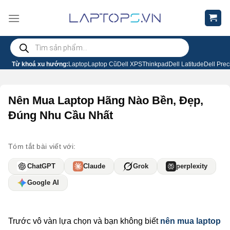
Chuyển
đến
nội
Tìm
dung
kiếm
sản
phẩm
Từ khoá xu hướng:
Laptop
Laptop Cũ
Dell XPS
Thinkpad
Dell Latitude
Dell Prec
Nên Mua Laptop Hãng Nào Bền, Đẹp,
Đúng Nhu Cầu Nhất
Tóm tắt bài viết với:
ChatGPT
Claude
Grok
perplexity
Google AI
Trước vô vàn lựa chọn và bạn không biết
nên mua laptop