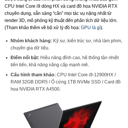
CPU Intel Core i9 dòng HX và card đồ họa NVIDIA RTX
chuyên dụng, sẵn sàng “cân” mọi tác vụ nặng nhất từ
render 3D, mô phỏng kỹ thuật đến phân tích dữ liệu lớn.
(Tham khảo thêm về bộ xử lý đồ họa:
GPU là gì
).
Nhóm khách hàng:
Kỹ sư, kiến trúc sư, nhà làm phim,
chuyên gia dữ liệu.
Điểm nổi bật:
Hiệu năng đỉnh cao, hệ thống tản nhiệt
tiên tiến, khả năng nâng cấp mạnh mẽ.
Cấu hình tham khảo:
CPU Intel Core i9-12900HX /
RAM 32GB DDR5 / Ổ cứng 1TB NVMe SSD / Card đồ
họa NVIDIA RTX A4500.