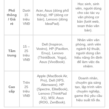
Học sinh, sinh
viên, người dùng
Phổ
Dưới
Acer, Asus (dòng phổ
cho các tác vụ
thông
15
thông), HP (dòng cơ
văn phòng cơ
/ Giá
triệu
bản), Lenovo (dòng
bản (lướt web,
rẻ
VNĐ
IdeaPad).
soạn thảo văn
bản).
Nhân viên văn
Dell (Inspiron,
phòng, sinh viên
15 –
Vostro), HP (Pavilion,
ngành kỹ thuật,
Tầm
25
Envy), Lenovo
người dùng cần
trung
triệu
(ThinkBook, Yoga),
hiệu năng ổn định
VNĐ
Asus (VivoBook).
để làm việc đa
nhiệm.
Apple (MacBook Air,
Doanh nhân,
Pro), Dell (XPS,
Trên
chuyên gia sáng
Alienware), HP
Cao
25
tạo, lập trình viên
(Spectre, EliteBook),
cấp
triệu
chuyên nghiệp,
Lenovo (ThinkPad
VNĐ
game thủ yêu cầu
X1), MSI, Asus
hiệu suất tối đa.
(ROG, ZenBook).