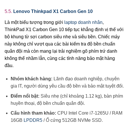
5.5.
Lenovo Thinkpad X1 Carbon Gen 10
Là một biểu tượng trong giới
laptop doanh nhân
,
ThinkPad X1 Carbon Gen 10 tiếp tục khẳng định vị thế với
bộ khung từ sợi carbon siêu nhẹ và siêu bền. Chiếc máy
này không chỉ vượt qua các bài kiểm tra độ bền chuẩn
quân đội mà còn mang lại trải nghiệm gõ phím trứ danh
không thể nhầm lẫn, cùng các tính năng bảo mật hàng
đầu.
Nhóm khách hàng:
Lãnh đạo doanh nghiệp, chuyên
gia IT, người dùng yêu cầu độ bền và bảo mật tuyệt đối.
Điểm nổi bật:
Siêu nhẹ (chỉ khoảng 1.12 kg), bàn phím
huyền thoại, độ bền chuẩn quân đội.
Cấu hình tham khảo:
CPU Intel Core i7-1265U / RAM
16GB
LPDDR5
/ Ổ cứng 512GB NVMe SSD.