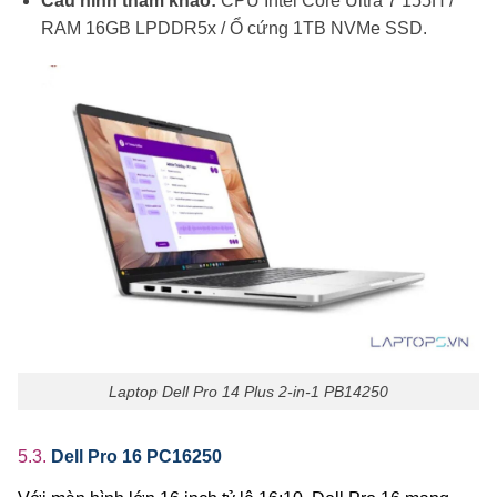
Cấu hình tham khảo:
CPU Intel Core Ultra 7 155H /
RAM 16GB LPDDR5x / Ổ cứng 1TB NVMe SSD.
Laptop Dell Pro 14 Plus 2-in-1 PB14250
5.3.
Dell Pro 16 PC16250