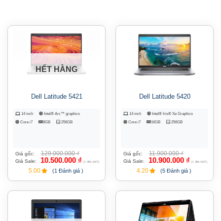
HẾT HÀNG
Dell Latitude 5421
Dell Latitude 5420
14 inch
Intel® Arc™ graphics
14 inch
Intel® Iris® Xe Graphics
Core i7
8GB
256GB
Core i7
16GB
256GB
129.000.000
₫
11.900.000
₫
Giá gốc:
Giá gốc:
10.500.000
₫
10.900.000
₫
Giá Sale:
Giá Sale:
(+ 8% VAT)
(+ 8% VAT)
5.00
4.20
(1 Đánh giá )
(5 Đánh giá )