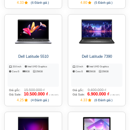
4.33
4.80
(6 Đánh giá )
(5 Đánh giá )
Dell Latitude 5510
Dell Latitude 7390
15.6 inch
Intel UHD Graphics
13 inch
Intel UHD Graphics
Core i5
8GB
256GB
Core i5
256GB
256GB
15.500.000
₫
9.400.000
₫
Giá gốc:
Giá gốc:
10.500.000
₫
6.900.000
₫
Giá Sale:
Giá Sale:
(+ 8% VAT)
(+ 8% VAT)
4.25
4.33
(4 Đánh giá )
(6 Đánh giá )