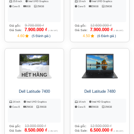
15.6 inch
Intel UHD Graphics
13 inch
Intel UHD Graphics
Core i5
8GB
256GB
Core i5
256GB
256GB
9.700.000
₫
12.600.000
₫
Giá gốc:
Giá gốc:
7.900.000
₫
7.900.000
₫
Giá Sale:
Giá Sale:
(+ 8% VAT)
(+ 8% VAT)
4.60
4.50
(5 Đánh giá )
(6 Đánh giá )
HẾT HÀNG
Dell Latitude 7400
Dell Latitude 7480
14 inch
Intel UHD Graphics
14 inch
Intel HD Graphics
Core i5
256GB
256GB
Core i5
256GB
256GB
13.000.000
₫
12.500.000
₫
Giá gốc:
Giá gốc:
8.500.000
₫
6.500.000
₫
Giá Sale:
Giá Sale:
(+ 8% VAT)
(+ 8% VAT)