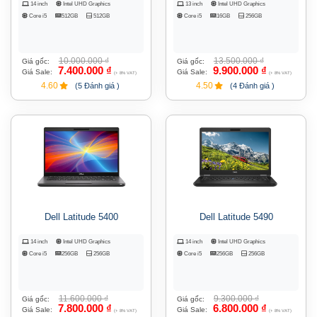
14 inch
Intel UHD Graphics
13 inch
Intel UHD Graphics
Core i5
512GB
512GB
Core i5
16GB
256GB
10.000.000
₫
13.500.000
₫
Giá gốc:
Giá gốc:
7.400.000
₫
9.900.000
₫
Giá Sale:
Giá Sale:
(+ 8% VAT)
(+ 8% VAT)
4.60
4.50
(5 Đánh giá )
(4 Đánh giá )
Dell Latitude 5400
Dell Latitude 5490
14 inch
Intel UHD Graphics
14 inch
Intel UHD Graphics
Core i5
256GB
256GB
Core i5
256GB
256GB
11.600.000
₫
9.300.000
₫
Giá gốc:
Giá gốc:
7.800.000
₫
6.800.000
₫
Giá Sale:
Giá Sale:
(+ 8% VAT)
(+ 8% VAT)