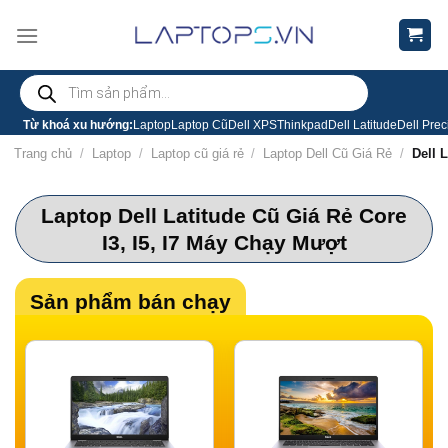
Chuyển
đến
nội
Tìm
dung
kiếm
sản
phẩm
Từ khoá xu hướng:
Laptop
Laptop Cũ
Dell XPS
Thinkpad
Dell Latitude
Dell Prec
Trang chủ
/
Laptop
/
Laptop cũ giá rẻ
/
Laptop Dell Cũ Giá Rẻ
/
Dell L
Laptop Dell Latitude Cũ Giá Rẻ Core
I3, I5, I7 Máy Chạy Mượt
Sản phẩm bán chạy