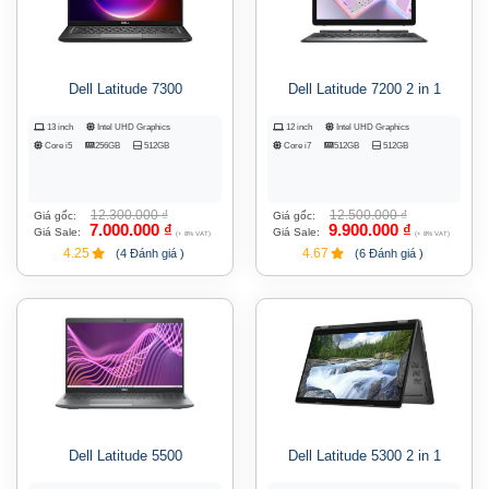
Dell Latitude 7300
Dell Latitude 7200 2 in 1
13 inch
Intel UHD Graphics
12 inch
Intel UHD Graphics
Core i5
256GB
512GB
Core i7
512GB
512GB
12.300.000
₫
12.500.000
₫
Giá gốc:
Giá gốc:
7.000.000
₫
9.900.000
₫
Giá Sale:
Giá Sale:
(+ 8% VAT)
(+ 8% VAT)
4.25
4.67
(4 Đánh giá )
(6 Đánh giá )
Dell Latitude 5500
Dell Latitude 5300 2 in 1