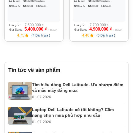
12 inch
Intel HD Graphics
12 inch
Intel HD Graphics
Core i5
512GB
256GB
Core i5
256GB
256GB
7.500.000
₫
7.700.000
₫
Giá gốc:
Giá gốc:
5.400.000
₫
4.900.000
₫
Giá Sale:
Giá Sale:
(+ 8% VAT)
(+ 8% VAT)
4.75
4.40
(4 Đánh giá )
(5 Đánh giá )
Tin tức về sản phẩm
Tìm hiểu dòng Dell Latitude: Ưu nhược điểm
và mẫu máy đáng mua
01-07-2026
Laptop Dell Latitude có tốt không? Cẩm
nang chọn mua phù hợp nhu cầu
01-07-2026