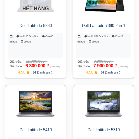
HẾT HÀNG
Dell Latitude 5280
Dell Latitude 7390 2 in 1
Intel HD Graphics
Core i5
Intel UHD Graphics
Core i5
8GB
256GB
8GB
256GB
11.000.000
₫
9.800.000
₫
Giá gốc:
Giá gốc:
6.300.000
₫
7.900.000
₫
Giá Sale:
Giá Sale:
(+ 8% VAT)
(+ 8% VAT)
4.50
4.50
(4 Đánh giá )
(4 Đánh giá )
Dell Latitude 5410
Dell Latitude 5310