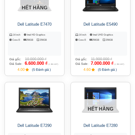
HẾT HÀNG
Dell Latitude E7470
Dell Latitude E5490
14 inch
Intel HD Graphics
14 inch
Intel UHD Graphics
Core i5
256GB
256GB
Core i5
256GB
256GB
10.000.000
₫
11.900.000
₫
Giá gốc:
Giá gốc:
6.600.000
₫
7.000.000
₫
Giá Sale:
Giá Sale:
(+ 8% VAT)
(+ 8% VAT)
4.00
4.60
(5 Đánh giá )
(5 Đánh giá )
HẾT HÀNG
Dell Latitude E7290
Dell Latitude E7280