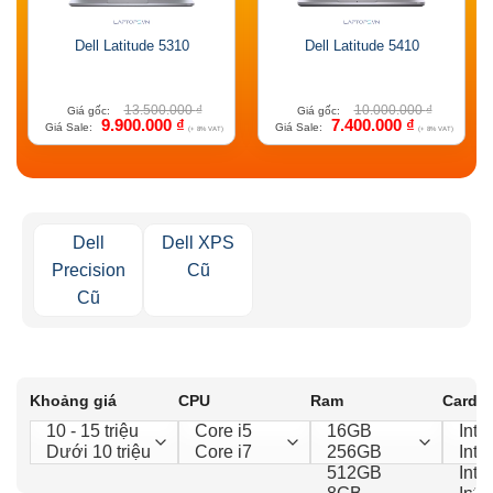
Dell Latitude 5310
Dell Latitude 5410
13.500.000
₫
10.000.000
₫
Giá gốc:
Giá gốc:
9.900.000
₫
7.400.000
₫
Giá Sale:
Giá Sale:
(+ 8% VAT)
(+ 8% VAT)
Dell
Dell XPS
Precision
Cũ
Cũ
Khoảng giá
CPU
Ram
Card 