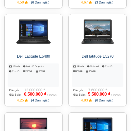
4.50
4.67
(6 Đánh giá )
(3 Đánh giá )
Dell Latitude E5480
Dell latitude E5270
14 inch
Intel HD Graphics
12 inch
Onboard
Core i5
Core i5
256GB
256GB
256GB
256GB
12.000.000
₫
7.600.000
₫
Giá gốc:
Giá gốc:
6.500.000
₫
5.500.000
₫
Giá Sale:
Giá Sale:
(+ 8% VAT)
(+ 8% VAT)
4.25
4.83
(4 Đánh giá )
(6 Đánh giá )