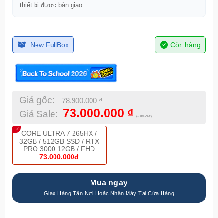
thiết bị được bàn giao.
New FullBox
Còn hàng
Giá gốc:
78.900.000
₫
73.000.000
₫
Giá Sale:
(+ 8% VAT)
CORE ULTRA 7 265HX /
32GB / 512GB SSD / RTX
PRO 3000 12GB / FHD
73.000.000đ
Mua ngay