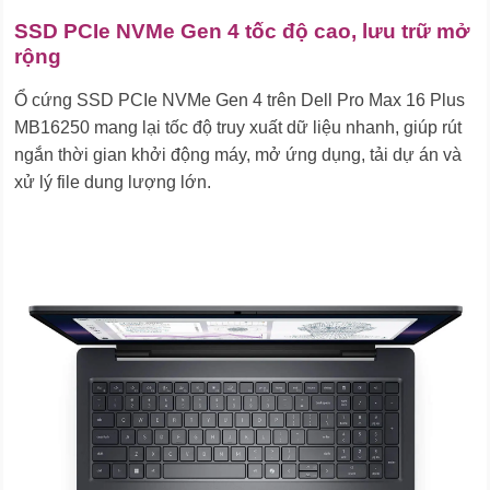
SSD PCIe NVMe Gen 4 tốc độ cao, lưu trữ mở
rộng
Ổ cứng SSD PCIe NVMe Gen 4 trên Dell Pro Max 16 Plus
MB16250 mang lại tốc độ truy xuất dữ liệu nhanh, giúp rút
ngắn thời gian khởi động máy, mở ứng dụng, tải dự án và
xử lý file dung lượng lớn.