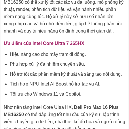
MB16250 có thể xử lý tốt các tác vụ đa luồng, mô phỏng kỹ
thuật, render, phân tích dữ liệu và vận hành nhiều phần
mềm nặng cùng lúc. Bộ xử lý này sở hữu số nhân lớn,
xung nhịp cao và bộ nhớ đệm lớn, giúp hệ thống phản hồi
nhanh và duy trì hiệu năng ổn định trong thời gian dài.
Ưu điểm của Intel Core Ultra 7 265HX
Hiệu năng cao cho máy trạm di động.
Phù hợp xử lý đa nhiệm chuyên sâu.
Hỗ trợ tốt các phần mềm kỹ thuật và sáng tạo nội dung.
Tích hợp NPU Intel AI Boost hỗ trợ tác vụ AI.
Tối ưu cho Windows 11 và Copilot.
Nhờ nền tảng Intel Core Ultra HX,
Dell Pro Max 16 Plus
MB16250
có thể đáp ứng tốt nhu cầu của kỹ sư, lập trình
viên, chuyên gia dữ liệu, nhà thiết kế đồ họa và người dùng
cần hiệu năng cao trong công việc hằng ngày.