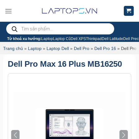
Chuyển
đến
nội
Tìm
dung
kiếm
sản
phẩm
Từ khoá xu hướng:
Laptop
Laptop Cũ
Dell XPS
Thinkpad
Dell Latitude
Dell Prec
Trang chủ
»
Laptop
»
Laptop Dell
»
Dell Pro
»
Dell Pro 16
»
Dell Pro
Dell Pro Max 16 Plus MB16250