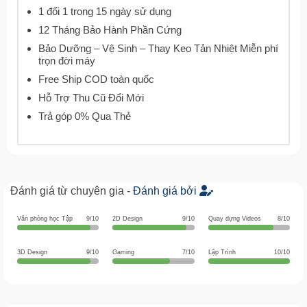
1 đổi 1 trong 15 ngày sử dụng
12 Tháng Bảo Hành Phần Cứng
Bảo Dưỡng – Vệ Sinh – Thay Keo Tản Nhiệt Miễn phí
trọn đời máy
Free Ship COD toàn quốc
Hỗ Trợ Thu Cũ Đổi Mới
Trả góp 0% Qua Thẻ
Đánh giá từ chuyên gia -
Đánh giá bởi
Văn phòng học Tập
9/10
2D Design
9/10
Quay dựng Videos
8/10
3D Design
9/10
Gaming
7/10
Lập Trình
10/10