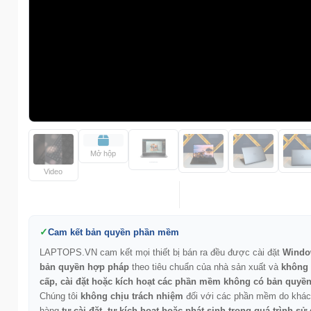
Mở hộp
Video
Cam kết bản quyền phần mềm
LAPTOPS.VN cam kết mọi thiết bị bán ra đều được cài đặt
Windo
bản quyền hợp pháp
theo tiêu chuẩn của nhà sản xuất và
không
cấp, cài đặt hoặc kích hoạt các phần mềm không có bản quyề
Chúng tôi
không chịu trách nhiệm
đối với các phần mềm do khác