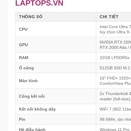
LAPTOPS.VN
THÔNG SỐ
CHI TIẾT
Intel Core Ultra
CPU
tùy chọn Ultra 
NVIDIA RTX 2000
GPU
RTX 2000 Ada /
RAM
32GB LPDDR5x 7
Ổ cứng
512GB SSD M.2 
16″ FHD+ 1920×1
Màn hình
ComfortView Plus
2x Thunderbolt 
Cổng kết nối
reader (full-size
Kết nối không dây
WiFi 7 (802.11be
Pin
99.5Whr, tản nhi
Hệ điều hành
Windows 11 Pro