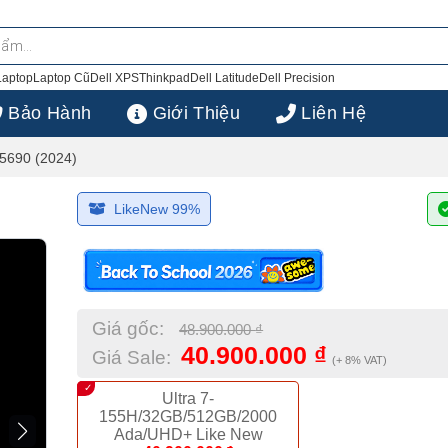
10
Laptop
Laptop Cũ
Dell XPS
Thinkpad
Dell Latitude
Dell Precision
Bảo Hành
Giới Thiệu
Liên Hệ
 5690 (2024)
LikeNew 99%
Giá gốc:
48.900.000
₫
40.900.000
₫
Giá Sale:
(+ 8% VAT)
Ultra 7-
155H/32GB/512GB/2000
Ada/UHD+ Like New