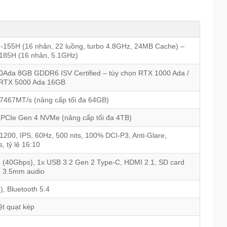
 7-155H (16 nhân, 22 luồng, turbo 4.8GHz, 24MB Cache) –
9-185H (16 nhân, 5.1GHz)
Ada 8GB GDDR6 ISV Certified – tùy chọn RTX 1000 Ada /
 RTX 5000 Ada 16GB
467MT/s (nâng cấp tối đa 64GB)
PCIe Gen 4 NVMe (nâng cấp tối đa 4TB)
200, IPS, 60Hz, 500 nits, 100% DCI-P3, Anti-Glare,
, tỷ lệ 16:10
4 (40Gbps), 1x USB 3.2 Gen 2 Type-C, HDMI 2.1, SD card
), 3.5mm audio
), Bluetooth 5.4
ệt quạt kép