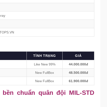
Gray
APTOPS.VN
TÌNH TRẠNG
GIÁ
Like New 99%
44.000.000đ
New FullBox
48.500.000đ
New FullBox
61.900.000đ
ộ bền chuẩn quân đội MIL-STD