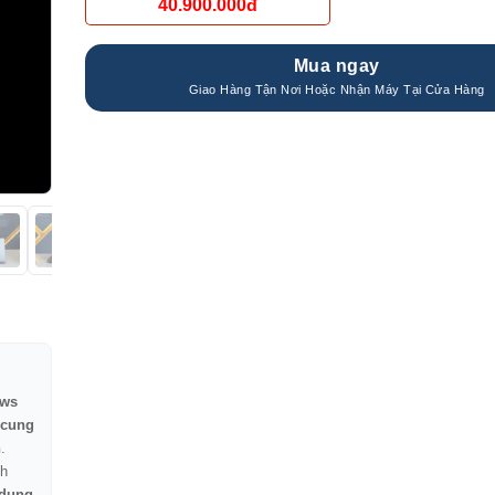
40.900.000đ
Mua ngay
ws
 cung
n
.
h