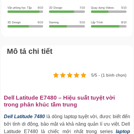
Văn phòng học Tập
9/10
2D Design
7/10
Quay dựng Videos
5/10
3D Design
6/10
Gaming
5/10
Lập Trình
8/10
Mô tả chi tiết
5/5 - (1 bình chọn)
Dell Latitude E7480 – Hiệu suất tuyệt vời
trong phân khúc tầm trung
Dell Latitude 7480
là dòng laptop tuyệt vời, được biết đến
bởi tính di động, bảo mật và khả năng quản lí ưu việt. Dell
Latitude E7480 là chiếc mới nhất trong series
laptop