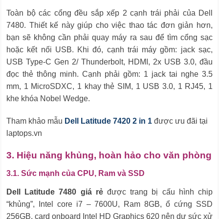
Toàn bộ các cổng đều sắp xếp 2 cạnh trái phải của Dell
7480. Thiết kế này giúp cho việc thao tác đơn giản hơn,
bạn sẽ không cần phải quay máy ra sau để tìm cổng sạc
hoặc kết nối USB. Khi đó, cạnh trái máy gồm: jack sạc,
USB Type-C Gen 2/ Thunderbolt, HDMI, 2x USB 3.0, đầu
đọc thẻ thông minh. Cạnh phải gồm: 1 jack tai nghe 3.5
mm, 1 MicroSDXC, 1 khay thẻ SIM, 1 USB 3.0, 1 RJ45, 1
khe khóa Nobel Wedge.
Tham khảo mẫu
Dell Latitude 7420 2 in 1
được ưu đãi tại
laptops.vn
3. Hiệu năng khủng, hoàn hảo cho văn phòng
3.1. Sức mạnh của CPU, Ram và SSD
Dell Latitude 7480 giá rẻ
được trang bị cấu hình chip
“khủng”, Intel core i7 – 7600U, Ram 8GB, ổ cứng SSD
256GB, card onboard Intel HD Graphics 620 nên dư sức xử