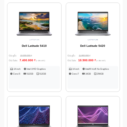
Dell Latitude 5410
Dell Latitude 5420
Giá gốc:
10.000.000
₫
Giá gốc:
11.900.000
₫
7.400.000
₫
10.900.000
₫
Giá Sale:
Giá Sale:
(+ 8% VAT)
(+ 8% VAT)
14 inch
Intel UHD Graphics
14 inch
Intel® Iris® Xe Graphics
Core i5
512GB
512GB
Core i7
16GB
256GB