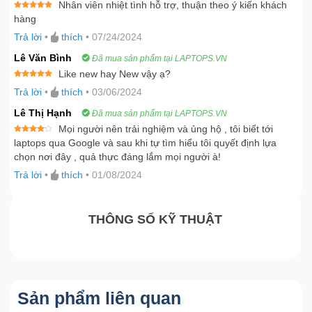
Nhân viên nhiệt tình hỗ trợ, thuận theo ý kiến khách
Được xếp
hàng
hạng
5
5
sao
Trả lời
•
thích
•
07/24/2024
Lê Văn Bình
Đã mua sản phẩm tại LAPTOPS.VN
Like new hay New vậy ạ?
Được xếp
Trả lời
•
thích
•
03/06/2024
hạng
5
5
sao
Lê Thị Hạnh
Đã mua sản phẩm tại LAPTOPS.VN
Mọi người nên trải nghiệm và ủng hộ , tôi biết tới
Được
laptops qua Google và sau khi tự tìm hiểu tôi quyết định lựa
xếp
chọn nơi đây , quả thực đáng lắm mọi người à!
hạng
4
5 sao
Trả lời
•
thích
•
01/08/2024
THÔNG SỐ KỸ THUẬT
Sản phẩm liên quan