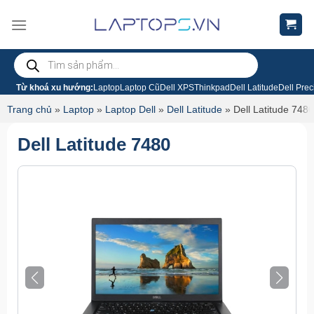
Chuyển
đến
nội
Tìm
dung
kiếm
sản
phẩm
Từ khoá xu hướng:
Laptop
Laptop Cũ
Dell XPS
Thinkpad
Dell Latitude
Dell Prec
Trang chủ
»
Laptop
»
Laptop Dell
»
Dell Latitude
»
Dell Latitude 7480
Dell Latitude 7480