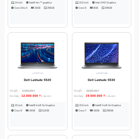
14 inch
Intel® Arc™ graphics
15.6 inch
Intel UHD Graphics
Core Ultra 5
16GB
256GB
Core i5
8GB
256GB
Dell Latitude 5520
Dell Latitude 5530
Giá gốc:
14.000.000
₫
Giá gốc:
23.500.000
₫
12.000.000
₫
19.500.000
₫
Giá Sale:
Giá Sale:
(+ 8% VAT)
(+ 8% VAT)
15 inch
Intel® Iris® Xe Graphics
15.6 inch
Intel® Iris® Xe Graphics
Core i5
16GB
512GB
Core i7
16GB
256GB