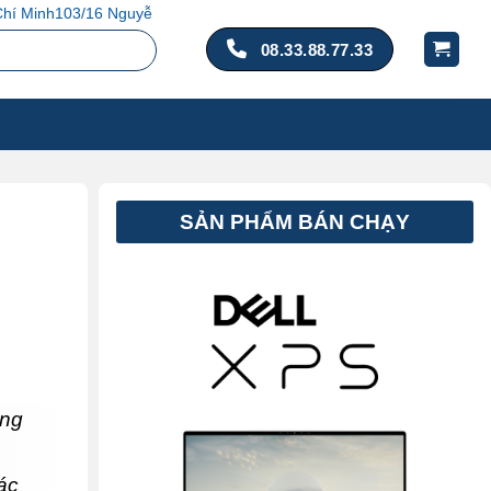
n Hồng Đào, P. 14, Q. Tân Bình, TP. Hồ Chí Minh
08.33.88.77.33
SẢN PHẨM BÁN CHẠY
ong
ác