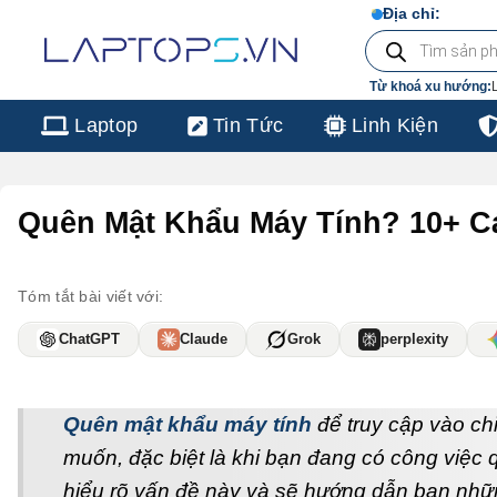
Chuyển
Địa chỉ:
103/1
Tìm
đến
kiếm
sản
nội
phẩm
Từ khoá xu hướng:
dung
Laptop
Tin Tức
Linh Kiện
Quên Mật Khẩu Máy Tính? 10+ 
Tóm tắt bài viết với:
ChatGPT
Claude
Grok
perplexity
Quên mật khẩu máy tính
để truy cập vào ch
muốn, đặc biệt là khi bạn đang có công việc 
hiểu rõ vấn đề này và sẽ hướng dẫn bạn những