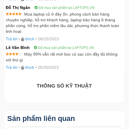
hạng
4
5 sao
Đỗ Thị Ngân
Đã mua sản phẩm tại LAPTOPS.VN
Mua laptop cũ ở đây ổn, phong cách bán hàng
Được xếp
chuyên nghiệp, hỗ trợ khách hàng, laptop bảo hàng 6 tháng
hạng
5
5
phần cứng, hỗ trợ phần mềm lâu dài, phương thức thanh toán
sao
linh hoạt
Trả lời
•
thích
•
08/15/2023
Lê Văn Bình
Đã mua sản phẩm tại LAPTOPS.VN
Máy 99% vẫn rất mới bọc củ sạc còn đầy đủ không
Được
sót thứ gì.
xếp
hạng
4
Trả lời
•
thích
•
05/30/2023
5 sao
THÔNG SỐ KỸ THUẬT
Sản phẩm liên quan