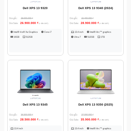
Dell XPS 13 9320
Dell XPS 13 9340 (2024)
Giá gốc:
29.000.000
₫
Giá gốc:
32.400.000
₫
26.900.000
₫
28.900.000
₫
Giá Sale:
Giá Sale:
(+ 8% VAT)
(+ 8% VAT)
Intel® Iris® Xe Graphics
Core i7
13.4 inch
Intel® Arc™ graphics
16GB
512GB
Ultra 7
512GB
1TB
Dell XPS 13 9350 (2025)
Dell XPS 13 9345
Giá gốc:
37.000.000
₫
Giá gốc:
36.500.000
₫
35.900.000
₫
28.500.000
₫
Giá Sale:
Giá Sale:
(+ 8% VAT)
(+ 8% VAT)
13.4 inch
Intel® Arc™ graphics
13.4 inch