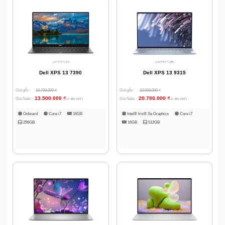
Dell XPS 13 7390
Dell XPS 13 9315
Giá gốc:
16.700.000
₫
Giá gốc:
22.600.000
₫
13.500.000
₫
20.700.000
₫
Giá Sale:
Giá Sale:
(+ 8% VAT)
(+ 8% VAT)
Onboard
Core i7
16GB
Intel® Iris® Xe Graphics
Core i7
256GB
16GB
512GB