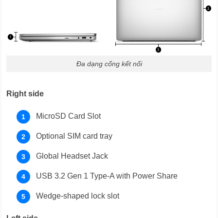
Đa dạng cổng kết nối
Right side
MicroSD Card Slot
Optional SIM card tray
Global Headset Jack
USB 3.2 Gen 1 Type-A with Power Share
Wedge-shaped lock slot