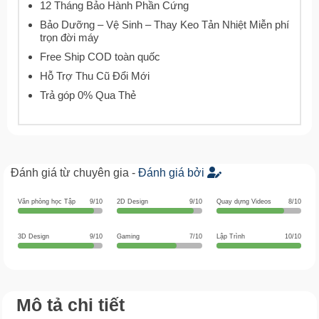
12 Tháng Bảo Hành Phần Cứng
Bảo Dưỡng – Vệ Sinh – Thay Keo Tản Nhiệt Miễn phí
trọn đời máy
Free Ship COD toàn quốc
Hỗ Trợ Thu Cũ Đổi Mới
Trả góp 0% Qua Thẻ
Đánh giá từ chuyên gia -
Đánh giá bởi
Văn phòng học Tập
9/10
2D Design
9/10
Quay dựng Videos
8/10
3D Design
9/10
Gaming
7/10
Lập Trình
10/10
Mô tả chi tiết