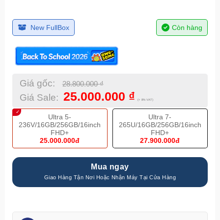
New FullBox
Còn hàng
Giá gốc:
28.800.000
₫
25.000.000
₫
Giá Sale:
(+ 8% VAT)
Ultra 5-
Ultra 7-
236V/16GB/256GB/16inch
265U/16GB/256GB/16inch
FHD+
FHD+
25.000.000đ
27.900.000đ
Mua ngay