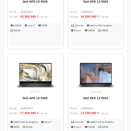
Dell XPS 15 9530
Dell XPS 13 9300
Giá gốc:
38.200.000
₫
Giá gốc:
19.900.000
₫
25.500.000
₫
16.500.000
₫
Giá Sale:
Giá Sale:
(+ 8% VAT)
(+ 8% VAT)
NVIDIA
Core i7
16GB
13.4 inch
Intel Iris Plus Graphics
512GB
Core i7
256GB
256GB
Dell XPS 13 9305
Dell XPS 13 9310
Giá gốc:
21.900.000
₫
Giá gốc:
19.900.000
₫
17.500.000
₫
17.500.000
₫
Giá Sale:
Giá Sale:
(+ 8% VAT)
(+ 8% VAT)
Intel® Iris® Xe Graphics
Core i7
13.4 inch
Intel® Iris® Xe Graphics
16GB
512GB
Core i7
512GB
512GB