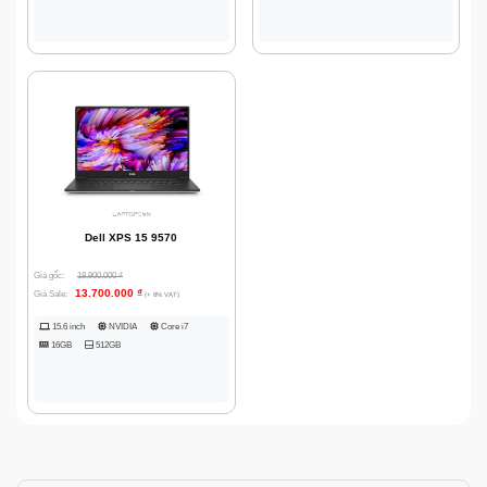
Dell XPS 15 9570
Giá gốc:
18.900.000
₫
13.700.000
₫
Giá Sale:
(+ 8% VAT)
15.6 inch
NVIDIA
Core i7
16GB
512GB