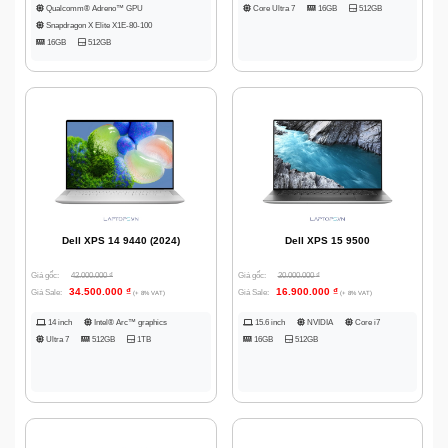
Core Ultra 7
16GB
512GB
Qualcomm® Adreno™ GPU
Snapdragon X Elite X1E-80-100
16GB
512GB
Dell XPS 14 9440 (2024)
Dell XPS 15 9500
Giá gốc:
42.000.000
₫
Giá gốc:
20.000.000
₫
34.500.000
₫
16.900.000
₫
Giá Sale:
Giá Sale:
(+ 8% VAT)
(+ 8% VAT)
14 inch
Intel® Arc™ graphics
15.6 inch
NVIDIA
Core i7
Ultra 7
512GB
1TB
16GB
512GB