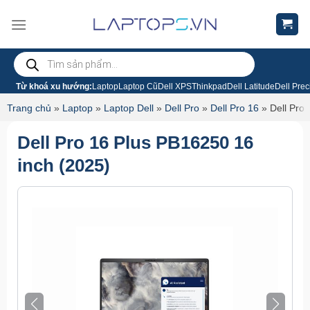
Chuyển
đến
nội
Tìm
dung
kiếm
sản
phẩm
Từ khoá xu hướng:
Laptop
Laptop Cũ
Dell XPS
Thinkpad
Dell Latitude
Dell Prec
Trang chủ
»
Laptop
»
Laptop Dell
»
Dell Pro
»
Dell Pro 16
»
Dell Pro
Dell Pro 16 Plus PB16250 16
inch (2025)