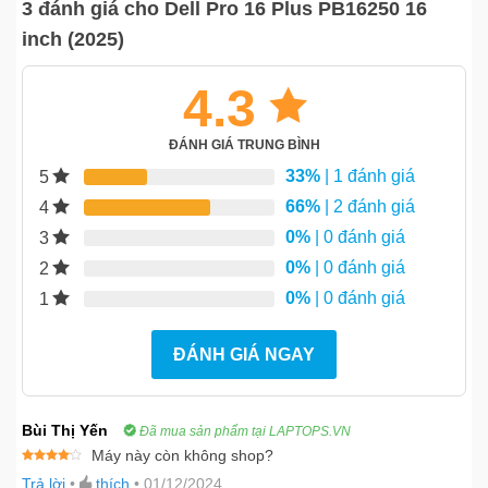
3 đánh giá cho
Dell Pro 16 Plus PB16250 16
inch (2025)
4.3
ĐÁNH GIÁ TRUNG BÌNH
33%
| 1 đánh giá
5
66%
| 2 đánh giá
4
0%
| 0 đánh giá
3
0%
| 0 đánh giá
2
0%
| 0 đánh giá
1
ĐÁNH GIÁ NGAY
Bùi Thị Yến
Đã mua sản phẩm tại LAPTOPS.VN
Máy này còn không shop?
Được
Trả lời
•
thích
•
01/12/2024
xếp