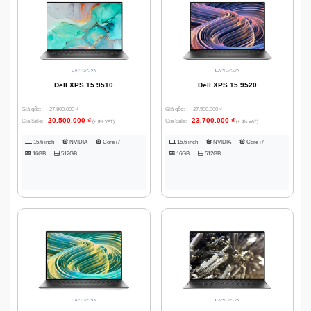
Dell XPS 15 9510
Dell XPS 15 9520
Giá gốc:
27.900.000
₫
Giá gốc:
27.500.000
₫
20.500.000
₫
23.700.000
₫
Giá Sale:
Giá Sale:
(+ 8% VAT)
(+ 8% VAT)
15.6 inch
NVIDIA
Core i7
15.6 inch
NVIDIA
Core i7
16GB
512GB
16GB
512GB