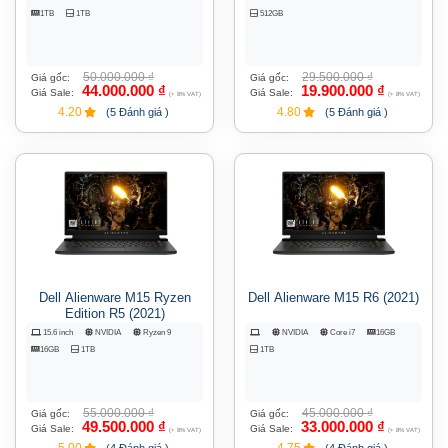
1TB
1TB
512GB
50.000.000
₫
29.500.000
₫
Giá gốc:
Giá gốc:
44.000.000
₫
19.900.000
₫
Giá Sale:
Giá Sale:
(+ 8% VAT)
(+ 8% VAT)
4.20
4.80
(5 Đánh giá )
(5 Đánh giá )
Dell Alienware M15 Ryzen
Dell Alienware M15 R6 (2021)
Edition R5 (2021)
15.6 inch
NVIDIA
Ryzen 9
NVIDIA
Core i7
16GB
16GB
1TB
1TB
55.000.000
₫
45.000.000
₫
Giá gốc:
Giá gốc:
49.500.000
₫
33.000.000
₫
Giá Sale:
Giá Sale:
(+ 8% VAT)
(+ 8% VAT)