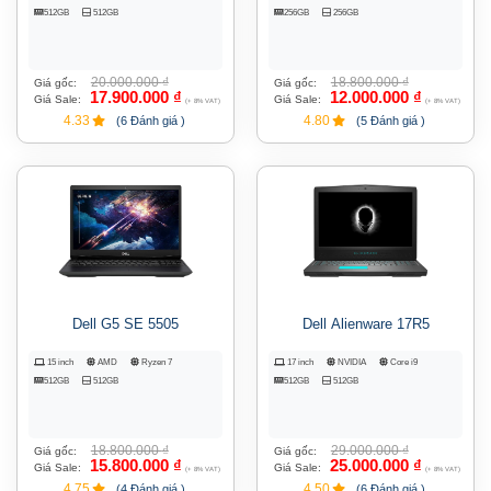
512GB
512GB
256GB
256GB
20.000.000
₫
18.800.000
₫
Giá gốc:
Giá gốc:
17.900.000
₫
12.000.000
₫
Giá Sale:
Giá Sale:
(+ 8% VAT)
(+ 8% VAT)
4.33
4.80
(6 Đánh giá )
(5 Đánh giá )
Dell G5 SE 5505
Dell Alienware 17R5
15 inch
AMD
Ryzen 7
17 inch
NVIDIA
Core i9
512GB
512GB
512GB
512GB
18.800.000
₫
29.000.000
₫
Giá gốc:
Giá gốc:
15.800.000
₫
25.000.000
₫
Giá Sale:
Giá Sale:
(+ 8% VAT)
(+ 8% VAT)
4.75
4.50
(4 Đánh giá )
(6 Đánh giá )