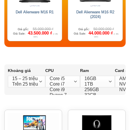
Dell Alienware M16 R1
Dell Alienware M16 R2
(2024)
55.000.000
₫
50.000.000
₫
Giá gốc:
Giá gốc:
43.500.000
₫
44.000.000
₫
Giá Sale:
Giá Sale:
(+ 8%
(+ 8%
VAT)
VAT)
Khoảng giá
CPU
Ram
Card đ