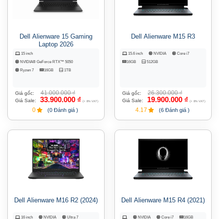
Dell Alienware 15 Gaming
Dell Alienware M15 R3
Laptop 2026
15 inch
15.6 inch
NVIDIA
Core i7
NVIDIA® GeForce RTX™ 5050
16GB
512GB
Ryzen 7
16GB
1TB
41.000.000
₫
26.300.000
₫
Giá gốc:
Giá gốc:
33.900.000
₫
19.900.000
₫
Giá Sale:
Giá Sale:
(+ 8% VAT)
(+ 8% VAT)
0
4.17
(0 Đánh giá )
(6 Đánh giá )
Dell Alienware M16 R2 (2024)
Dell Alienware M15 R4 (2021)
16 inch
NVIDIA
Ultra 7
NVIDIA
Core i7
16GB