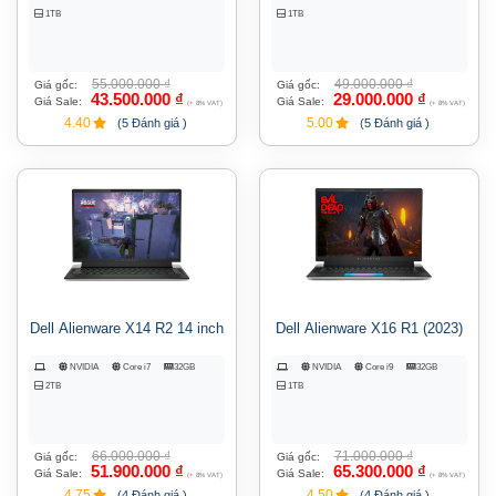
1TB
1TB
55.000.000
₫
49.000.000
₫
Giá gốc:
Giá gốc:
43.500.000
₫
29.000.000
₫
Giá Sale:
Giá Sale:
(+ 8% VAT)
(+ 8% VAT)
4.40
5.00
(5 Đánh giá )
(5 Đánh giá )
Dell Alienware X14 R2 14 inch
Dell Alienware X16 R1 (2023)
NVIDIA
Core i7
32GB
NVIDIA
Core i9
32GB
2TB
1TB
66.000.000
₫
71.000.000
₫
Giá gốc:
Giá gốc:
51.900.000
₫
65.300.000
₫
Giá Sale:
Giá Sale:
(+ 8% VAT)
(+ 8% VAT)
4.75
4.50
(4 Đánh giá )
(4 Đánh giá )