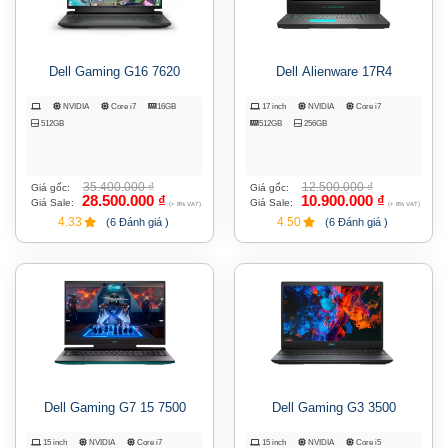
Dell Gaming G16 7620
Dell Alienware 17R4
NVIDIA
Core i7
16GB
17 inch
NVIDIA
Core i7
512GB
512GB
256GB
35.400.000
₫
12.500.000
₫
Giá gốc:
Giá gốc:
28.500.000
₫
10.900.000
₫
Giá Sale:
Giá Sale:
(+ 8% VAT)
(+ 8% VAT)
4.33
4.50
(6 Đánh giá )
(6 Đánh giá )
Dell Gaming G7 15 7500
Dell Gaming G3 3500
15 inch
NVIDIA
Core i7
15 inch
NVIDIA
Core i5