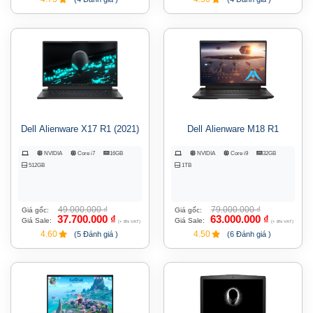
Dell Alienware X17 R1 (2021)
Dell Alienware M18 R1
NVIDIA
Core i7
16GB
NVIDIA
Core i9
32GB
512GB
1TB
49.000.000
₫
79.000.000
₫
Giá gốc:
Giá gốc:
37.700.000
₫
63.000.000
₫
Giá Sale:
Giá Sale:
(+ 8% VAT)
(+ 8% VAT)
4.60
4.50
(5 Đánh giá )
(6 Đánh giá )