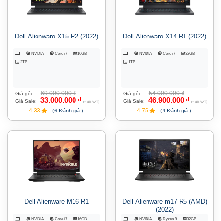
Dell Alienware X15 R2 (2022)
Dell Alienware X14 R1 (2022)
NVIDIA
Core i7
16GB
NVIDIA
Core i7
32GB
2TB
1TB
69.000.000
₫
54.000.000
₫
Giá gốc:
Giá gốc:
33.000.000
₫
46.900.000
₫
Giá Sale:
Giá Sale:
(+ 8% VAT)
(+ 8% VAT)
4.33
4.75
(6 Đánh giá )
(4 Đánh giá )
Dell Alienware M16 R1
Dell Alienware m17 R5 (AMD)
(2022)
NVIDIA
Core i7
16GB
NVIDIA
Ryzen 9
32GB