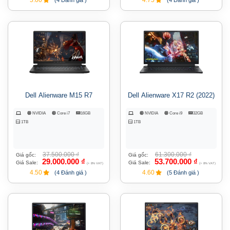
5.00
4.75
(4 Đánh giá )
(4 Đánh giá )
Dell Alienware M15 R7
Dell Alienware X17 R2 (2022)
NVIDIA
Core i7
16GB
NVIDIA
Core i9
32GB
1TB
1TB
37.500.000
₫
61.300.000
₫
Giá gốc:
Giá gốc:
29.000.000
₫
53.700.000
₫
Giá Sale:
Giá Sale:
(+ 8% VAT)
(+ 8% VAT)
4.50
4.60
(4 Đánh giá )
(5 Đánh giá )