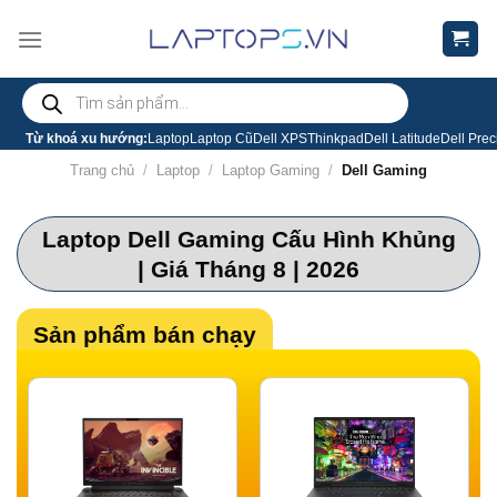
Chuyển
đến
nội
Tìm
dung
kiếm
sản
phẩm
Từ khoá xu hướng:
Laptop
Laptop Cũ
Dell XPS
Thinkpad
Dell Latitude
Dell Prec
Trang chủ
/
Laptop
/
Laptop Gaming
/
Dell Gaming
Laptop Dell Gaming Cấu Hình Khủng
| Giá Tháng 8 | 2026
Sản phẩm bán chạy