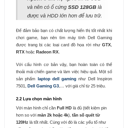
và nên có ổ cứng
SSD 128GB
là
được và HDD lớn hơn để lưu trữ.
Để đảm bảo bạn có chất lượng hiển thị tốt nhất khi
chơi game, bạn nên tìm máy tính Dell Gaming
được trang bị các loại card đồ họa rời như
GTX
,
RTX
hoặc
Radeon RX
.
Với cấu hình cơ bản vậy, bạn hoàn toàn có thể
thoải mái chiến game và làm việc hiệu quả. Một số
sản phẩm
laptop dell gaming
như Dell Inspiron
7501,
Dell Gaming G3
,… với giá chỉ từ 25 triệu.
2.2 Lựa chọn màn hình
Với màn hình chỉ cần
Full HD
là đủ (tiết kiệm pin
hơn so với
màn 2k hoặc 4k
),
tần số quét từ
120Hz
là tốt nhất. Cùng với đó là các yếu tố như