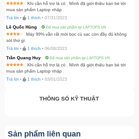
Khi cần hỗ trợ là có . Mình đã giới thiệu bạn bè tới
Được xếp
mua sản phẩm Laptop nhập .
hạng
5
5
sao
Trả lời
•
1
thích
•
07/31/2023
Lê Quốc Hùng
Đã mua sản phẩm tại LAPTOPS.VN
Máy 99% vẫn rất mới bọc củ sạc còn đầy đủ không
Được
sót thứ gì.
xếp
hạng
4
Trả lời
•
1
thích
•
06/08/2023
5 sao
Trần Quang Huy
Đã mua sản phẩm tại LAPTOPS.VN
Khi cần hỗ trợ là có . Mình đã giới thiệu bạn bè tới
Được xếp
mua sản phẩm Laptop nhập .
hạng
5
5
sao
Trả lời
•
1
thích
•
03/01/2023
THÔNG SỐ KỸ THUẬT
Sản phẩm liên quan