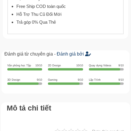
Free Ship COD toàn quốc
Hỗ Trợ Thu Cũ Đổi Mới
Trả góp 0% Qua Thẻ
Đánh giá từ chuyên gia -
Đánh giá bởi
Văn phòng học Tập
10/10
2D Design
10/10
Quay dựng Videos
9/10
3D Design
9/10
Gaming
9/10
Lập Trình
9/10
Mô tả chi tiết