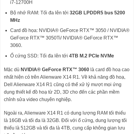
i7-12700H
Bộ nhớ RAM: Tối đa lên tới
32GB LPDDR5 bus 5200
MHz
Card đồ họa: NVIDIA® GeForce RTX™ 3050 / NVIDIA®
GeForce RTX™ 3050Ti/ NVIDIA® GeForce RTX™
3060.
Ổ cứng SSD: Tối đa lên tới
4TB M.2 PCIe NVMe
Mặc dù
NVIDIA® GeForce RTX™ 3060
là card đồ hoạ cao
nhất hiện có trên Alienware X14 R1. Về khả năng đồ hoạ,
Dell Alienware X14 R1 cũng có thể xử lý mượt mọi ứng
dụng thiết kế đồ hoạ từ 2D, 3D cho đến các phần mềm
chỉnh sửa video chuyên nghiệp.
Ngoài ra, Alienware X14 R1 có dung lượng RAM tối thiểu
là 16GB và tối đa là 32GB. Đối với ổ cứng, dung lượng tối
thiểu là 512GB và tối đa là 4TB, cung cấp không gian lưu