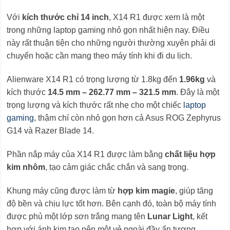
Với
kích thước chỉ 14 inch
, X14 R1 được xem là một
trong những laptop gaming nhỏ gọn nhất hiện nay. Điều
này rất thuận tiện cho những người thường xuyên phải di
chuyển hoặc cần mang theo máy tính khi đi du lịch.
Alienware X14 R1 có trọng lượng từ 1.8kg đến
1.96kg
và
kích thước
14.5 mm – 262.77 mm – 321.5 mm
. Đây là một
trọng lượng và kích thước rất nhẹ cho một chiếc
laptop
gaming
, thậm chí còn nhỏ gọn hơn cả Asus ROG Zephyrus
G14 và Razer Blade 14.
Phần nắp máy của X14 R1 được làm bằng
chất liệu hợp
kim nhôm
, tạo cảm giác chắc chắn và sang trọng.
Khung máy cũng được làm từ
hợp kim magie
, giúp tăng
độ bền và chịu lực tốt hơn. Bên cạnh đó, toàn bộ máy tính
được phủ một lớp sơn trắng mang tên
Lunar Light
, kết
hợp với ánh kim tạo nên một vẻ ngoài đầy ấn tượng.