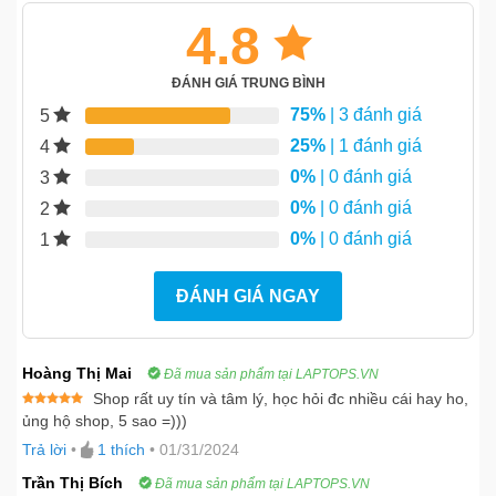
4.8
ĐÁNH GIÁ TRUNG BÌNH
75%
| 3 đánh giá
5
25%
| 1 đánh giá
4
0%
| 0 đánh giá
3
0%
| 0 đánh giá
2
0%
| 0 đánh giá
1
ĐÁNH GIÁ NGAY
Hoàng Thị Mai
Đã mua sản phẩm tại LAPTOPS.VN
Shop rất uy tín và tâm lý, học hỏi đc nhiều cái hay ho,
Được xếp
ủng hộ shop, 5 sao =)))
hạng
5
5
sao
Trả lời
•
1
thích
•
01/31/2024
Trần Thị Bích
Đã mua sản phẩm tại LAPTOPS.VN