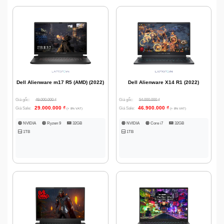
Dell Alienware m17 R5 (AMD) (2022)
Dell Alienware X14 R1 (2022)
Giá gốc:
49.000.000
₫
Giá gốc:
54.000.000
₫
29.000.000
₫
46.900.000
₫
Giá Sale:
Giá Sale:
(+ 8% VAT)
(+ 8% VAT)
NVIDIA
Ryzen 9
32GB
NVIDIA
Core i7
32GB
1TB
1TB