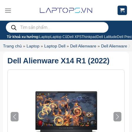
Chuyển
đến
nội
Tìm
dung
kiếm
sản
phẩm
Từ khoá xu hướng:
Laptop
Laptop Cũ
Dell XPS
Thinkpad
Dell Latitude
Dell Prec
Trang chủ
»
Laptop
»
Laptop Dell
»
Dell Alienware
»
Dell Alienware X
Dell Alienware X14 R1 (2022)