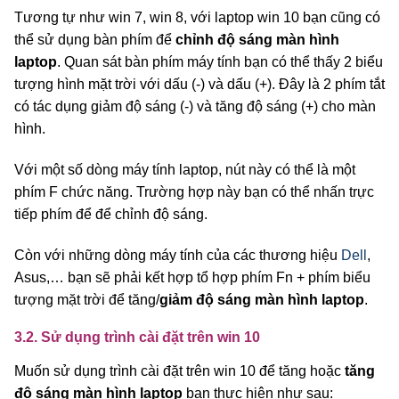
Tương tự như win 7, win 8, với laptop win 10 bạn cũng có
thể sử dụng bàn phím để
chỉnh độ sáng màn hình
laptop
. Quan sát bàn phím máy tính bạn có thể thấy 2 biểu
tượng hình mặt trời với dấu (-) và dấu (+). Đây là 2 phím tắt
có tác dụng giảm độ sáng (-) và tăng độ sáng (+) cho màn
hình.
Với một số dòng máy tính laptop, nút này có thể là một
phím F chức năng. Trường hợp này bạn có thể nhấn trực
tiếp phím để để chỉnh độ sáng.
Còn với những dòng máy tính của các thương hiệu
Dell
,
Asus,… bạn sẽ phải kết hợp tổ hợp phím Fn + phím biểu
tượng mặt trời để tăng/
giảm độ sáng màn hình laptop
.
3.2. Sử dụng trình cài đặt trên win 10
Muốn sử dụng trình cài đặt trên win 10 để tăng hoặc
tăng
độ sáng màn hình laptop
bạn thực hiện như sau: