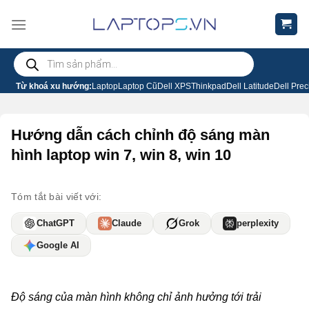
Chuyển
đến
nội
Tìm
dung
kiếm
sản
phẩm
Từ khoá xu hướng:
Laptop
Laptop Cũ
Dell XPS
Thinkpad
Dell Latitude
Dell Prec
Hướng dẫn cách chỉnh độ sáng màn
hình laptop win 7, win 8, win 10
Tóm tắt bài viết với:
ChatGPT
Claude
Grok
perplexity
Google AI
Độ sáng của màn hình không chỉ ảnh hưởng tới trải