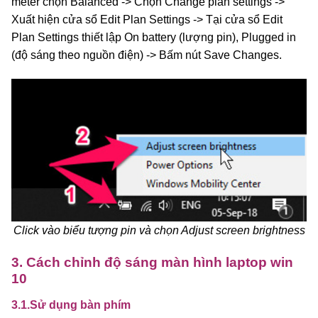
meter chọn Balanced -> Chọn Change plan settings ->
Xuất hiện cửa sổ Edit Plan Settings -> Tại cửa sổ Edit
Plan Settings thiết lập On battery (lượng pin), Plugged in
(độ sáng theo nguồn điện) -> Bấm nút Save Changes.
Click vào biểu tượng pin và chọn Adjust screen brightness
3. Cách chỉnh độ sáng màn hình laptop win
10
3.1.Sử dụng bàn phím