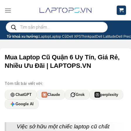
Chuyển
đến
nội
Tìm
dung
kiếm
sản
phẩm
Từ khoá xu hướng:
Laptop
Laptop Cũ
Dell XPS
Thinkpad
Dell Latitude
Dell Prec
Mua Laptop Cũ Quận 6 Uy Tín, Giá Rẻ,
Nhiều Ưu Đãi | LAPTOPS.VN
Tóm tắt bài viết với:
ChatGPT
Claude
Grok
perplexity
Google AI
Việc sở hữu một chiếc laptop cũ chất