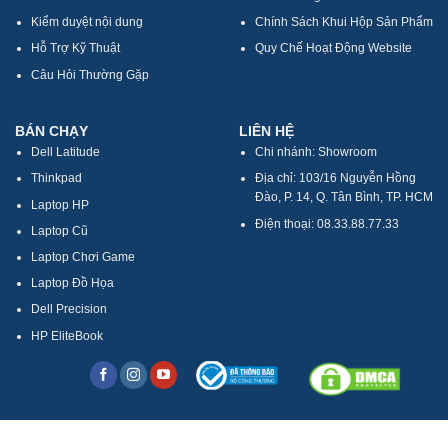
Kiểm duyệt nội dung
Chính Sách Khui Hộp Sản Phẩm
Hỗ Trợ Kỹ Thuật
Quy Chế Hoạt Động Website
Câu Hỏi Thường Gặp
BÁN CHẠY
LIÊN HỆ
Dell Latitude
Chi nhánh: Showroom
Thinkpad
Địa chỉ: 103/16 Nguyễn Hồng
Đào, P. 14, Q. Tân Bình, TP. HCM
Laptop HP
Điện thoại: 08.33.88.77.33
Laptop Cũ
Laptop Chơi Game
Laptop Đồ Họa
Dell Precision
HP EliteBook