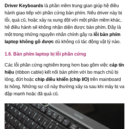
Driver Keyboards
là phần mềm trung gian giúp hệ điều
hành giao tiếp với phần cứng bàn phím. Nếu driver này bị
lỗi, quá cũ, hoặc xảy ra xung đột với một phần mềm khác,
hệ điều hành sẽ không nhận diện được bàn phím. Đây là
một trong những nguyên nhân chính gây ra
lỗi bàn phím
laptop không gõ được
dù không có tác động vật lý nào.
1.6. Bàn phím laptop bị lỗi phần cứng
Các lỗi phần cứng nghiêm trọng hơn bao gồm việc
cáp tín
hiệu
(ribbon cable) kết nối bàn phím với bo mạch chủ bị
lỏng, đứt hoặc
chip điều khiển (chip I/O)
trên mainboard
bị hỏng. Những sự cố này thường xảy ra sau khi máy bị va
đập mạnh hoặc đã quá cũ.