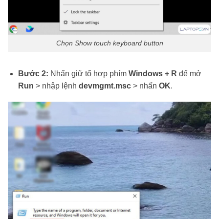
Chọn Show touch keyboard button
Bước 2:
Nhấn giữ tổ hợp phím
Windows + R
để mở
Run
> nhập lệnh
devmgmt.msc
> nhấn
OK
.