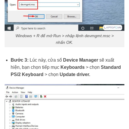
Windows + R để mở Run > nhập lệnh devmgmt.msc >
nhấn OK.
Bước 3:
Lúc này, cửa sổ
Device Manager
sẽ xuất
hiện, bạn chọn tiếp mục
Keyboards
> chọn
Standard
PS/2 Keyboard
> chọn
Update driver.