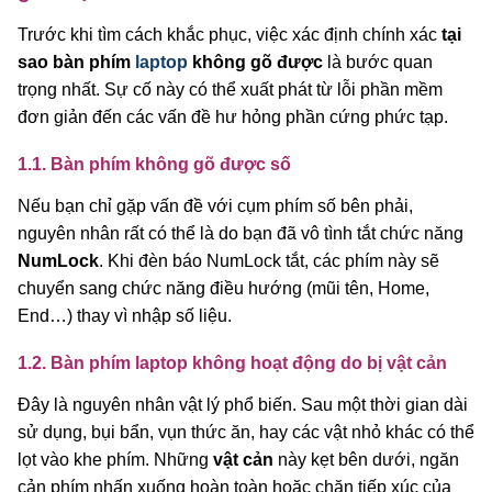
Trước khi tìm cách khắc phục, việc xác định chính xác
tại
sao bàn phím
laptop
không gõ được
là bước quan
trọng nhất. Sự cố này có thể xuất phát từ lỗi phần mềm
đơn giản đến các vấn đề hư hỏng phần cứng phức tạp.
1.1. Bàn phím không gõ được số
Nếu bạn chỉ gặp vấn đề với cụm phím số bên phải,
nguyên nhân rất có thể là do bạn đã vô tình tắt chức năng
NumLock
. Khi đèn báo NumLock tắt, các phím này sẽ
chuyển sang chức năng điều hướng (mũi tên, Home,
End…) thay vì nhập số liệu.
1.2. Bàn phím laptop không hoạt động do bị vật cản
Đây là nguyên nhân vật lý phổ biến. Sau một thời gian dài
sử dụng, bụi bẩn, vụn thức ăn, hay các vật nhỏ khác có thể
lọt vào khe phím. Những
vật cản
này kẹt bên dưới, ngăn
cản phím nhấn xuống hoàn toàn hoặc chặn tiếp xúc của