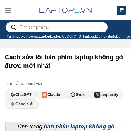
Chuyển
đến
nội
Tìm
dung
kiếm
sản
phẩm
Từ khoá xu hướng:
Laptop
Laptop Cũ
Dell XPS
Thinkpad
Dell Latitude
Dell Prec
Cách sửa lỗi bàn phím laptop không gõ
được mới nhất
Tóm tắt bài viết với:
ChatGPT
Claude
Grok
perplexity
Google AI
Tình trạng
bàn phím laptop không gõ