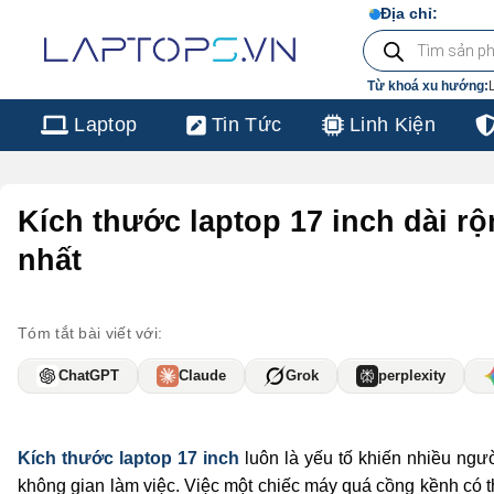
Chuyển
103/16 Nguyễn Hồng Đào, P. 14
Địa chỉ:
Tìm
đến
kiếm
sản
nội
phẩm
Từ khoá xu hướng:
dung
Laptop
Tin Tức
Linh Kiện
Kích thước laptop 17 inch dài r
nhất
Tóm tắt bài viết với:
ChatGPT
Claude
Grok
perplexity
Kích thước laptop 17 inch
luôn là yếu tố khiến nhiều ngư
không gian làm việc. Việc một chiếc máy quá cồng kềnh có th