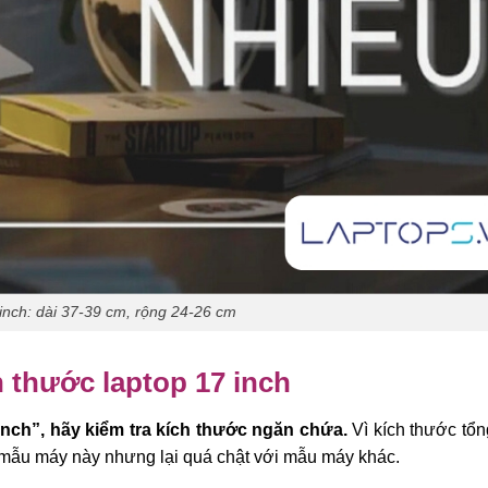
 inch: dài 37-39 cm, rộng 24-26 cm
h thước laptop 17 inch
nch”, hãy kiểm tra kích thước ngăn chứa.
Vì kích thước tổn
i mẫu máy này nhưng lại quá chật với mẫu máy khác.