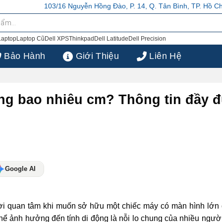
, Q. Tân Bình, TP. Hồ Chí Minh
103/16 Nguyễn Hồng Đào, P. 14, Q. Tâ
Laptop
Laptop Cũ
Dell XPS
Thinkpad
Dell Latitude
Dell Precision
Bảo Hành
Giới Thiệu
Liên Hệ
ộng bao nhiêu cm? Thông tin đầy 
Google AI
ời quan tâm khi muốn sở hữu một chiếc máy có màn hình lớn 
ể ảnh hưởng đến tính di động là nỗi lo chung của nhiều người.