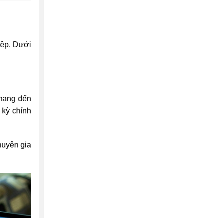
iệp. Dưới
 mang đến
 kỳ chính
huyên gia