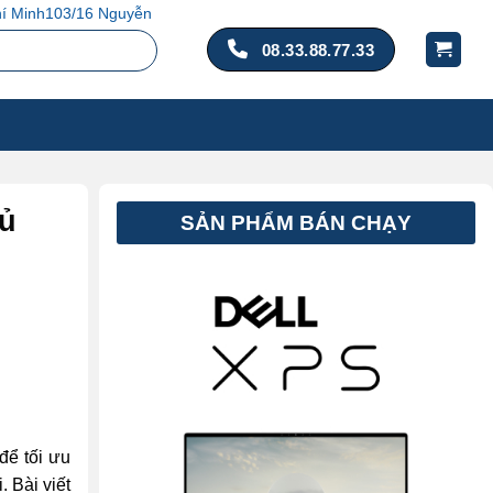
n Bình, TP. Hồ Chí Minh
08.33.88.77.33
đủ
SẢN PHẨM BÁN CHẠY
để tối ưu
 Bài viết