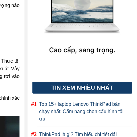
tượng nào
 Thực tế,
xuất. Vậy
g rơi vào
TIN XEM NHIỀU NHẤT
chính xác
Top 15+ laptop Lenovo ThinkPad bán
chạy nhất: Cẩm nang chọn cấu hình tối
ưu
ThinkPad là gì? Tìm hiểu chi tiết dải