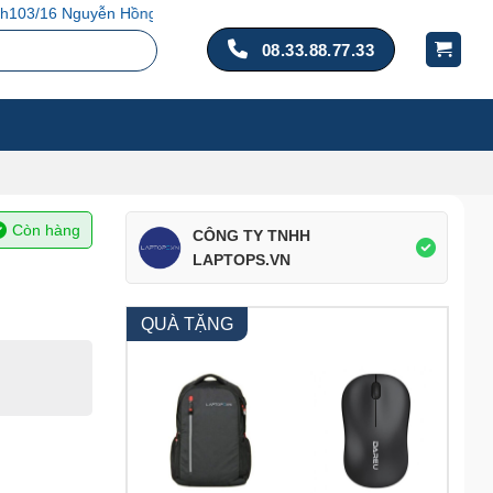
, P. 14, Q. Tân Bình, TP. Hồ Chí Minh
08.33.88.77.33
Còn hàng
CÔNG TY TNHH
LAPTOPS.VN
QUÀ TẶNG