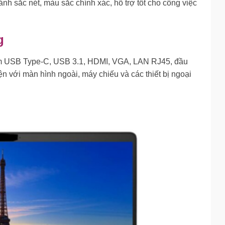
 ảnh sắc nét, màu sắc chính xác, hỗ trợ tốt cho công việc
g
 gồm USB Type-C, USB 3.1, HDMI, VGA, LAN RJ45, đầu
ện với màn hình ngoài, máy chiếu và các thiết bị ngoại