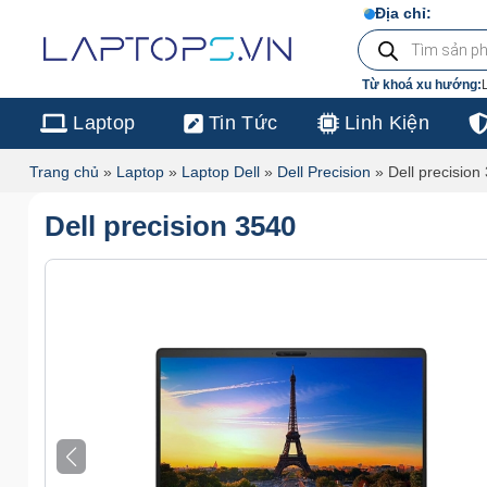
Chuyển
103/16 Nguyễn H
Địa chỉ:
Tìm
đến
kiếm
sản
nội
phẩm
Từ khoá xu hướng:
dung
Laptop
Tin Tức
Linh Kiện
Trang chủ
»
Laptop
»
Laptop Dell
»
Dell Precision
»
Dell precision
Dell precision 3540