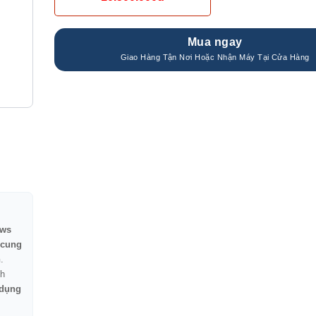
Mua ngay
ws
 cung
n
.
h
 dụng