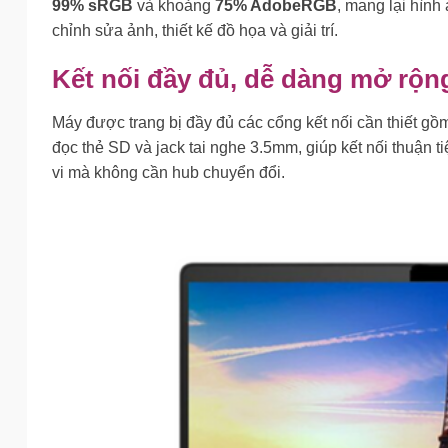
99% sRGB
và khoảng
75% AdobeRGB
, mang lại hình
chỉnh sửa ảnh, thiết kế đồ họa và giải trí.
Kết nối đầy đủ, dễ dàng mở rộn
Máy được trang bị đầy đủ các cổng kết nối cần thiết
đọc thẻ SD và jack tai nghe 3.5mm, giúp kết nối thuận ti
vi mà không cần hub chuyển đổi.