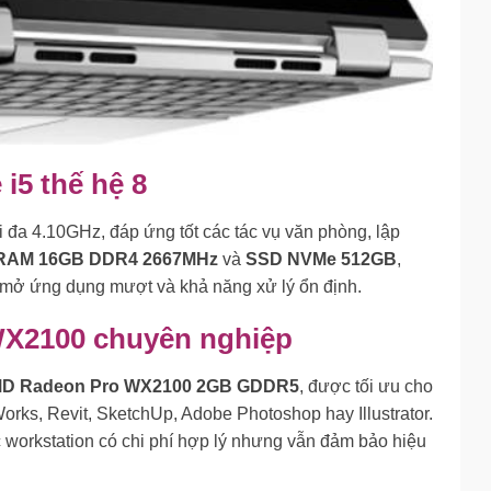
 i5 thế hệ 8
i đa 4.10GHz, đáp ứng tốt các tác vụ văn phòng, lập
RAM 16GB DDR4 2667MHz
và
SSD NVMe 512GB
,
 mở ứng dụng mượt và khả năng xử lý ổn định.
X2100 chuyên nghiệp
D Radeon Pro WX2100 2GB GDDR5
, được tối ưu cho
ks, Revit, SketchUp, Adobe Photoshop hay Illustrator.
 workstation có chi phí hợp lý nhưng vẫn đảm bảo hiệu