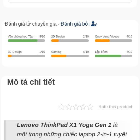
Đánh giá từ chuyên gia -
Đánh giá bởi
Văn phòng học Tập
8/10
2D Design
2/10
Quay dựng Videos
4/10
3D Design
1/10
Gaming
4/10
Lập Trình
7/10
Mô tả chi tiết
Rate this product
Lenovo ThinkPad X1 Yoga Gen 1
là
một trong những chiếc laptop 2-in-1 tuyệt