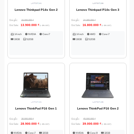
Lenovo Thinkpad P14s Gen 2
Lenovo Thinkpad P14s Gen 3
Giá gốc:
15.000.000
₫
Giá gốc:
24.300.000
₫
13.900.000
₫
16.800.000
₫
Giá Sale:
Giá Sale:
(+ 8% VAT)
(+ 8% VAT)
14 inch
NVIDIA
Core i7
14 inch
AMD
Core i7
16GB
512GB
16GB
512GB
Lenovo ThinkPad P16 Gen 1
Lenovo ThinkPad P16 Gen 2
Giá gốc:
30.000.000
₫
Giá gốc:
45.000.000
₫
28.900.000
₫
39.000.000
₫
Giá Sale:
Giá Sale:
(+ 8% VAT)
(+ 8% VAT)
NVIDIA
Core i7
32GB
NVIDIA
Core i9
32GB