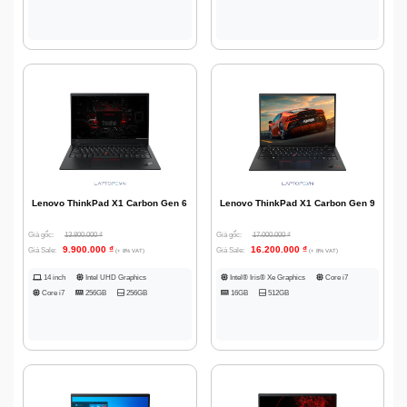
Lenovo ThinkPad X1 Carbon Gen 6
Lenovo ThinkPad X1 Carbon Gen 9
Giá gốc:
13.800.000
₫
Giá gốc:
17.000.000
₫
9.900.000
₫
16.200.000
₫
Giá Sale:
Giá Sale:
(+ 8% VAT)
(+ 8% VAT)
14 inch
Intel UHD Graphics
Intel® Iris® Xe Graphics
Core i7
Core i7
256GB
256GB
16GB
512GB