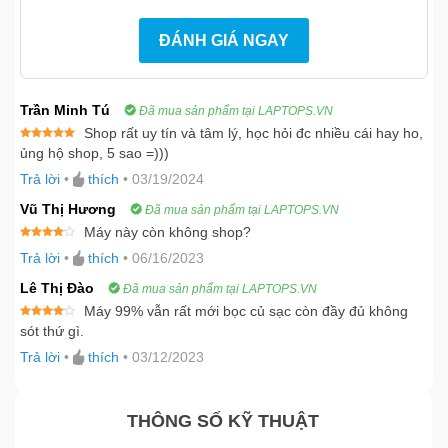
ĐÁNH GIÁ NGAY
Trần Minh Tú
Đã mua sản phẩm tại LAPTOPS.VN
Shop rất uy tín và tâm lý, học hỏi đc nhiều cái hay ho,
Được xếp
ủng hộ shop, 5 sao =)))
hạng
5
5
sao
Trả lời
•
thích
•
03/19/2024
Vũ Thị Hương
Đã mua sản phẩm tại LAPTOPS.VN
Máy này còn không shop?
Được
Trả lời
•
thích
•
06/16/2023
xếp
hạng
4
5 sao
Lê Thị Đào
Đã mua sản phẩm tại LAPTOPS.VN
Máy 99% vẫn rất mới bọc củ sạc còn đầy đủ không
Được
sót thứ gì.
xếp
hạng
4
Trả lời
•
thích
•
03/12/2023
5 sao
THÔNG SỐ KỸ THUẬT