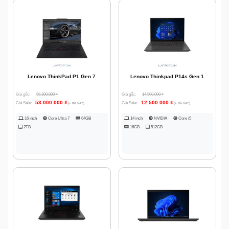
Lenovo ThinkPad P1 Gen 7
Lenovo Thinkpad P14s Gen 1
Giá gốc:
56.300.000
₫
Giá gốc:
14.500.000
₫
53.000.000
₫
12.500.000
₫
Giá Sale:
Giá Sale:
(+ 8% VAT)
(+ 8% VAT)
16 inch
Core Ultra 7
64GB
14 inch
NVIDIA
Core i5
2TB
16GB
512GB