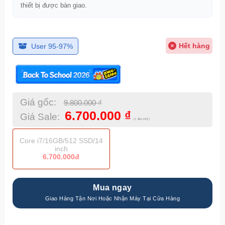
thiết bị được bàn giao.
Hết hàng
User 95-97%
Giá gốc:
9.800.000
₫
6.700.000
₫
Giá Sale:
(+ 8% VAT)
Core i7/16GB/512 SSD/14
inch
6.700.000đ
Mua ngay