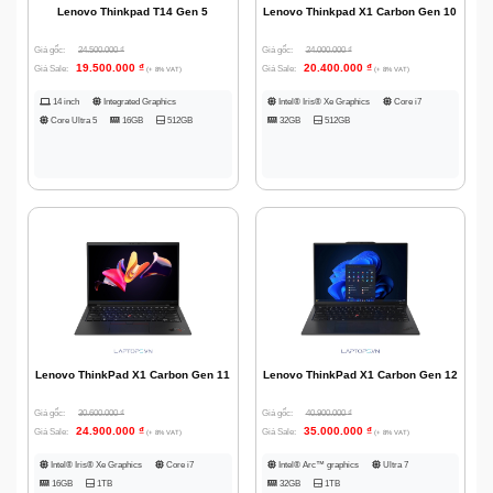
Lenovo Thinkpad T14 Gen 5
Lenovo Thinkpad X1 Carbon Gen 10
Giá gốc:
24.500.000
₫
Giá gốc:
24.000.000
₫
19.500.000
₫
20.400.000
₫
Giá Sale:
Giá Sale:
(+ 8% VAT)
(+ 8% VAT)
14 inch
Integrated Graphics
Intel® Iris® Xe Graphics
Core i7
Core Ultra 5
16GB
512GB
32GB
512GB
Lenovo ThinkPad X1 Carbon Gen 11
Lenovo ThinkPad X1 Carbon Gen 12
Giá gốc:
30.600.000
₫
Giá gốc:
40.900.000
₫
24.900.000
₫
35.000.000
₫
Giá Sale:
Giá Sale:
(+ 8% VAT)
(+ 8% VAT)
Intel® Iris® Xe Graphics
Core i7
Intel® Arc™ graphics
Ultra 7
16GB
1TB
32GB
1TB