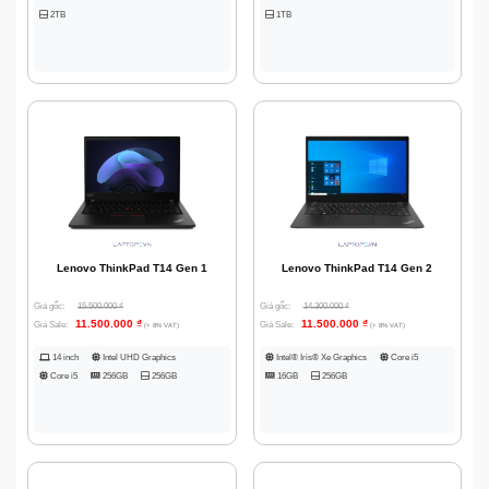
2TB
1TB
Lenovo ThinkPad T14 Gen 1
Lenovo ThinkPad T14 Gen 2
Giá gốc:
15.500.000
₫
Giá gốc:
14.300.000
₫
11.500.000
₫
11.500.000
₫
Giá Sale:
Giá Sale:
(+ 8% VAT)
(+ 8% VAT)
14 inch
Intel UHD Graphics
Intel® Iris® Xe Graphics
Core i5
Core i5
256GB
256GB
16GB
256GB