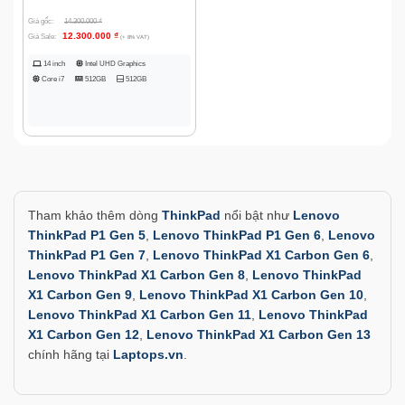
Giá gốc:
14.300.000
₫
12.300.000
₫
Giá Sale:
(+ 8% VAT)
14 inch
Intel UHD Graphics
Core i7
512GB
512GB
Tham khảo thêm dòng
ThinkPad
nổi bật như
Lenovo
ThinkPad P1 Gen 5
,
Lenovo ThinkPad P1 Gen 6
,
Lenovo
ThinkPad P1 Gen 7
,
Lenovo ThinkPad X1 Carbon Gen 6
,
Lenovo ThinkPad X1 Carbon Gen 8
,
Lenovo ThinkPad
X1 Carbon Gen 9
,
Lenovo ThinkPad X1 Carbon Gen 10
,
Lenovo ThinkPad X1 Carbon Gen 11
,
Lenovo ThinkPad
X1 Carbon Gen 12
,
Lenovo ThinkPad X1 Carbon Gen 13
chính hãng tại
Laptops.vn
.