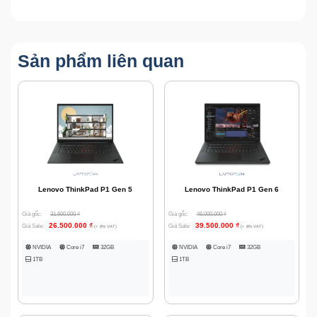
Sản phẩm liên quan
Lenovo ThinkPad P1 Gen 5
Lenovo ThinkPad P1 Gen 6
Giá gốc:
31.600.000
₫
Giá gốc:
46.000.000
₫
26.500.000
₫
39.500.000
₫
Giá Sale:
Giá Sale:
(+ 8% VAT)
(+ 8% VAT)
NVIDIA
Core i7
32GB
NVIDIA
Core i7
32GB
1TB
1TB