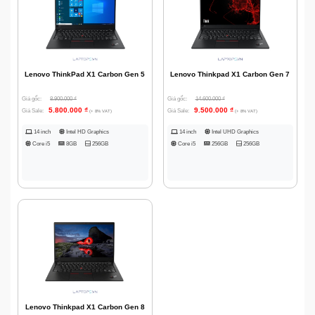
Lenovo ThinkPad X1 Carbon Gen 5
Lenovo Thinkpad X1 Carbon Gen 7
Giá gốc:
8.900.000
₫
Giá gốc:
14.600.000
₫
5.800.000
₫
9.500.000
₫
Giá Sale:
Giá Sale:
(+ 8% VAT)
(+ 8% VAT)
14 inch
Intel HD Graphics
14 inch
Intel UHD Graphics
Core i5
8GB
256GB
Core i5
256GB
256GB
Lenovo Thinkpad X1 Carbon Gen 8