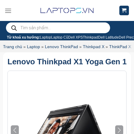
Chuyển
đến
nội
Tìm
dung
kiếm
sản
phẩm
Từ khoá xu hướng:
Laptop
Laptop Cũ
Dell XPS
Thinkpad
Dell Latitude
Dell Prec
Trang chủ
»
Laptop
»
Lenovo ThinkPad
»
Thinkpad X
»
ThinkPad X1
Lenovo Thinkpad X1 Yoga Gen 1