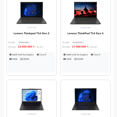
Lenovo Thinkpad T14 Gen 3
Lenovo ThinkPad T14 Gen 4
Giá gốc:
18.000.000
₫
Giá gốc:
21.500.000
₫
14.000.000
₫
17.900.000
₫
Giá Sale:
Giá Sale:
(+ 8% VAT)
(+ 8% VAT)
Intel® Iris® Xe Graphics
Core i5
Intel® Iris® Xe Graphics
Core i5
16GB
256GB
16GB
512GB