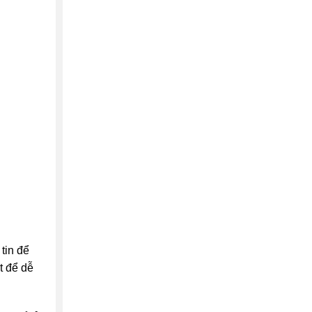
tin để
t để dễ