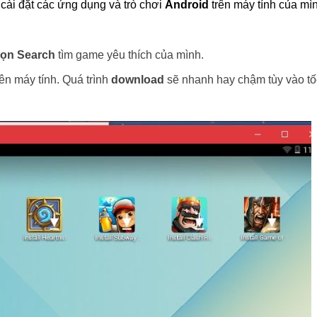
 cài đặt các ứng dụng và trò chơi
Android
trên máy tính của mìn
họn Search
tìm game yêu thích của mình.
rên máy tính. Quá trình
download
sẽ nhanh hay chậm tùy vào tố