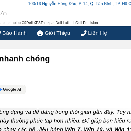
ễn Hồng Đào, P. 14, Q. Tân Bình, TP. Hồ Chí Minh
103/16 Nguyễn Hồng
Laptop
Laptop Cũ
Dell XPS
Thinkpad
Dell Latitude
Dell Precision
Bảo Hành
Giới Thiệu
Liên Hệ
C nhanh chóng
Google AI
thông dụng và dễ dàng trong thời gian gần đây. Tuy n
nh này thường phức tạp hơn nhiều. Để giúp bạn hiểu r
h
chạy các hệ điều hành
Win 7, Win 10, và Win 1