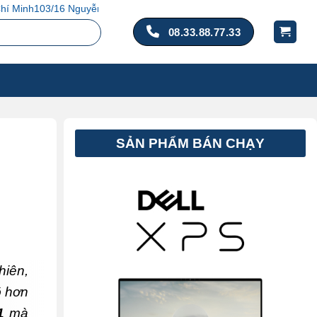
 Đào, P. 14, Q. Tân Bình, TP. Hồ Chí Minh
08.33.88.77.33
SẢN PHẨM BÁN CHẠY
hiên,
õ hơn
1
mà