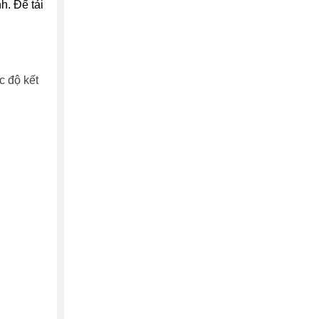
h. Để tải
c độ kết