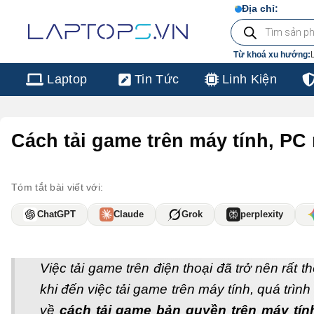
Chuyển
Địa chỉ:
103/16 Nguy
Tìm
đến
kiếm
sản
nội
phẩm
Từ khoá xu hướng:
dung
Laptop
Tin Tức
Linh Kiện
Cách tải game trên máy tính, P
Tóm tắt bài viết với:
ChatGPT
Claude
Grok
perplexity
Việc tải game trên điện thoại đã trở nên rất 
khi đến việc tải game trên máy tính, quá trì
về
cách tải game bản quyền trên máy tín