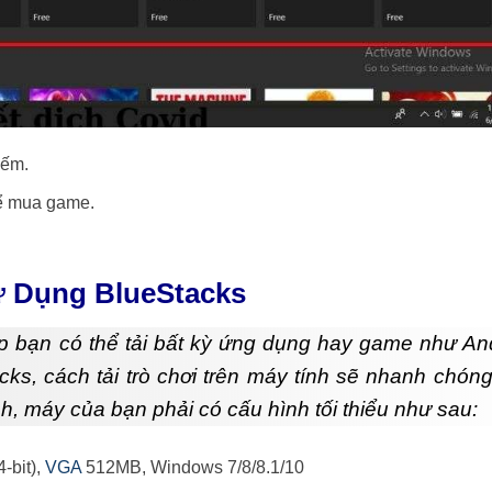
iếm.
để mua game.
ử Dụng BlueStacks
p bạn có thể tải bất kỳ ứng dụng hay game như An
acks, cách tải trò chơi trên máy tính sẽ nhanh chón
h, máy của bạn phải có cấu hình tối thiểu như sau:
-bit),
VGA
512MB, Windows 7/8/8.1/10