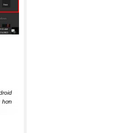
droid
g hơn