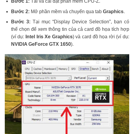
Bước 1:
Tải và cài đặt phần mềm CPU-Z.
Bước 2:
Mở phần mềm và chuyển qua tab
Graphics
.
Bước 3:
Tại mục “Display Device Selection”, bạn có
thể chọn để xem thông tin của cả card đồ họa tích hợp
(ví dụ:
Intel Iris Xe Graphics
) và card đồ họa rời (ví dụ:
NVIDIA GeForce GTX 1650
).