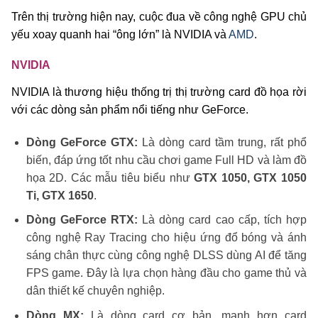
Trên thị trường hiện nay, cuộc đua về công nghệ GPU chủ
yếu xoay quanh hai “ông lớn” là NVIDIA và
AMD
.
NVIDIA
NVIDIA là thương hiệu thống trị thị trường card đồ họa rời
với các dòng sản phẩm nổi tiếng như GeForce.
Dòng GeForce GTX:
Là dòng card tầm trung, rất phổ
biến, đáp ứng tốt nhu cầu chơi game Full HD và làm đồ
họa 2D. Các mẫu tiêu biểu như
GTX 1050, GTX 1050
Ti, GTX 1650
.
Dòng GeForce RTX:
Là dòng card cao cấp, tích hợp
công nghệ Ray Tracing cho hiệu ứng đổ bóng và ánh
sáng chân thực cùng công nghệ DLSS dùng AI để tăng
FPS game. Đây là lựa chọn hàng đầu cho game thủ và
dân thiết kế chuyên nghiệp.
Dòng MX:
Là dòng card cơ bản, mạnh hơn card