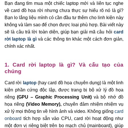
Bạn đang tìm mua một chiếc laptop mới và liên tục nghe
về card đồ họa rời nhưng chưa thực sự hiểu rõ nó là gì?
Bạn lo lắng liệu mình có cần đầu tư thêm cho linh kiện này
không và làm sao để chọn được loại phù hợp. Bài viết này
sẽ là câu trả lời toàn diện, giúp bạn giải mã câu hỏi
card
rời laptop là gì
và các thông tin khác một cách đơn giản,
chính xác nhất.
1. Card rời laptop là gì? Và cấu tạo của
chúng
Card rời
laptop
(hay card đồ họa chuyên dụng) là một linh
kiện phần cứng độc lập, được trang bị bộ xử lý đồ họa
riêng
(GPU – Graphic Processing Unit)
và bộ nhớ đồ
họa riêng
(Video Memory),
chuyên đảm nhiệm nhiệm vụ
xử lý mọi thông tin về hình ảnh và video. Không giống
card
onboard
tích hợp sẵn vào CPU, card rời hoạt động như
một đơn vị riêng biệt trên bo mạch chủ (mainboard), giúp