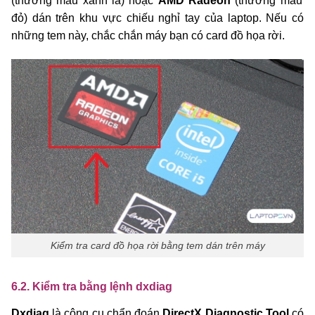
(thường màu xanh lá) hoặc
AMD Radeon
(thường màu
đỏ) dán trên khu vực chiếu nghỉ tay của laptop. Nếu có
những tem này, chắc chắn máy bạn có card đồ họa rời.
Kiểm tra card đồ họa rời bằng tem dán trên máy
6.2. Kiểm tra bằng lệnh dxdiag
Dxdiag
là công cụ chẩn đoán
DirectX Diagnostic Tool
có