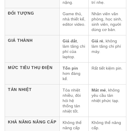
nặng.
trí nhẹ.
ĐỐI TƯỢNG
Game thủ,
Nhân viên văn
nhà thiết kế,
phòng, học sinh,
editor video.
sinh viên, người
dùng cơ bản.
GIÁ THÀNH
Giá đắt
,
Giá rẻ
, không
làm tăng chi
làm tăng chi phí
phí của
máy.
laptop.
MỨC TIÊU THỤ ĐIỆN
Tốn pin
Rất tiết kiệm pin.
hơn đáng
kể.
TẢN NHIỆT
Tỏa nhiệt
Mát mẻ
, không
nhiều, đòi
yêu cầu tản
hỏi hệ
nhiệt phức tạp.
thống tản
nhiệt tốt.
KHẢ NĂNG NÂNG CẤP
Không thể
Không thể nâng
nâng cấp
cấp.