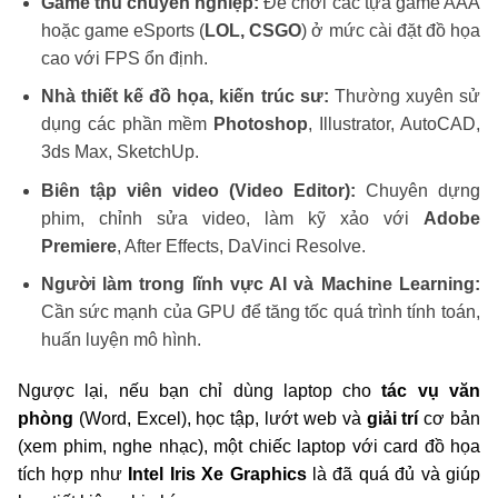
Game thủ chuyên nghiệp:
Để chơi các tựa game AAA
hoặc game eSports (
LOL, CSGO
) ở mức cài đặt đồ họa
cao với FPS ổn định.
Nhà thiết kế đồ họa, kiến trúc sư:
Thường xuyên sử
dụng các phần mềm
Photoshop
, Illustrator, AutoCAD,
3ds Max, SketchUp.
Biên tập viên video (Video Editor):
Chuyên dựng
phim, chỉnh sửa video, làm kỹ xảo với
Adobe
Premiere
, After Effects, DaVinci Resolve.
Người làm trong lĩnh vực AI và Machine Learning:
Cần sức mạnh của GPU để tăng tốc quá trình tính toán,
huấn luyện mô hình.
Ngược lại, nếu bạn chỉ dùng laptop cho
tác vụ văn
phòng
(Word, Excel), học tập, lướt web và
giải trí
cơ bản
(xem phim, nghe nhạc), một chiếc laptop với card đồ họa
tích hợp như
Intel Iris Xe Graphics
là đã quá đủ và giúp