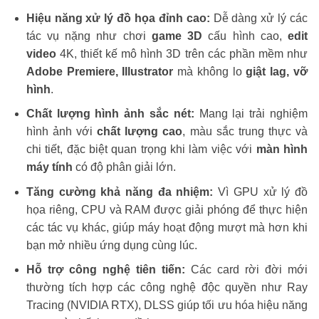
Hiệu năng xử lý đồ họa đỉnh cao:
Dễ dàng xử lý các
tác vụ nặng như chơi
game 3D
cấu hình cao,
edit
video
4K, thiết kế mô hình 3D trên các phần mềm như
Adobe Premiere, Illustrator
mà không lo
giật lag, vỡ
hình
.
Chất lượng hình ảnh sắc nét:
Mang lại trải nghiệm
hình ảnh với
chất lượng cao
, màu sắc trung thực và
chi tiết, đặc biệt quan trọng khi làm việc với
màn hình
máy tính
có độ phân giải lớn.
Tăng cường khả năng đa nhiệm:
Vì GPU xử lý đồ
họa riêng, CPU và RAM được giải phóng để thực hiện
các tác vụ khác, giúp máy hoạt động mượt mà hơn khi
bạn mở nhiều ứng dụng cùng lúc.
Hỗ trợ công nghệ tiên tiến:
Các card rời đời mới
thường tích hợp các công nghệ độc quyền như Ray
Tracing (NVIDIA RTX), DLSS giúp tối ưu hóa hiệu năng