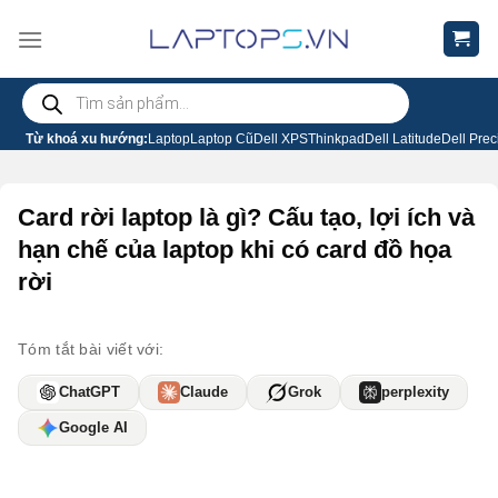
Chuyển
đến
nội
Tìm
dung
kiếm
sản
phẩm
Từ khoá xu hướng:
Laptop
Laptop Cũ
Dell XPS
Thinkpad
Dell Latitude
Dell Prec
Card rời laptop là gì? Cấu tạo, lợi ích và
hạn chế của laptop khi có card đồ họa
rời
Tóm tắt bài viết với:
ChatGPT
Claude
Grok
perplexity
Google AI