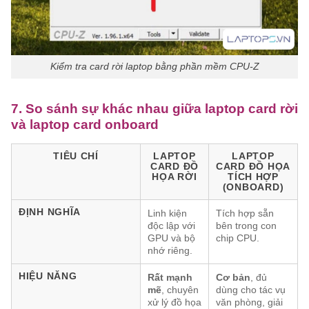
Kiểm tra card rời laptop bằng phần mềm CPU-Z
7. So sánh sự khác nhau giữa laptop card rời
và laptop card onboard
TIÊU CHÍ
LAPTOP
LAPTOP
CARD ĐỒ
CARD ĐỒ HỌA
HỌA RỜI
TÍCH HỢP
(ONBOARD)
ĐỊNH NGHĨA
Linh kiện
Tích hợp sẵn
độc lập với
bên trong con
GPU và bộ
chip CPU.
nhớ riêng.
HIỆU NĂNG
Rất mạnh
Cơ bản
, đủ
mẽ
, chuyên
dùng cho tác vụ
xử lý đồ họa
văn phòng, giải