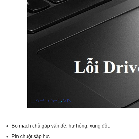
Bo mạch chủ gặp vấn đề, hư hỏng, xung đột.
Pin chuột sắp hư.