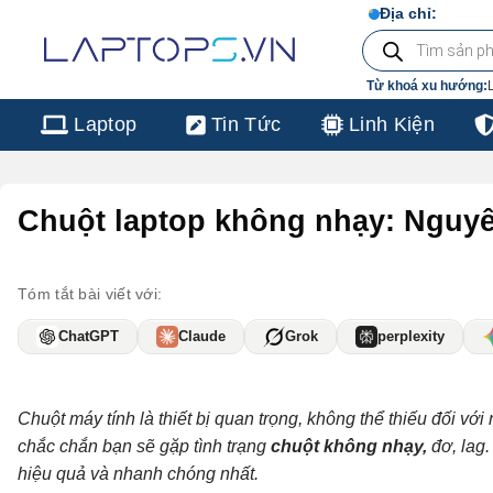
Chuyển
103/16 Nguyễn Hồng 
Địa chỉ:
Tìm
đến
kiếm
sản
nội
phẩm
Từ khoá xu hướng:
dung
Laptop
Tin Tức
Linh Kiện
Chuột laptop không nhạy: Nguy
Tóm tắt bài viết với:
ChatGPT
Claude
Grok
perplexity
Chuột máy tính là thiết bị quan trọng, không thể thiếu đối v
chắc chắn bạn sẽ gặp tình trạng
chuột không nhạy,
đơ, lag
hiệu quả và nhanh chóng nhất.