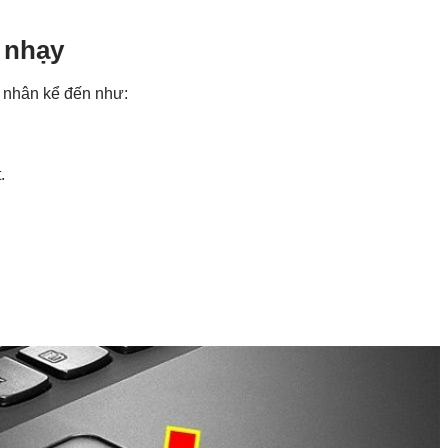
 nhạy
n nhân kể đến như:
.