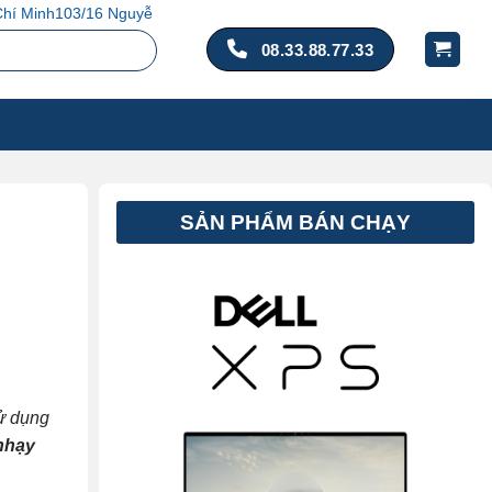
14, Q. Tân Bình, TP. Hồ Chí Minh
08.33.88.77.33
SẢN PHẨM BÁN CHẠY
sử dụng
nhạy