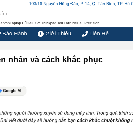
Đào, P. 14, Q. Tân Bình, TP. Hồ Chí Minh
103/16 Nguyễn Hồng Đào, P. 
Laptop
Laptop Cũ
Dell XPS
Thinkpad
Dell Latitude
Dell Precision
Bảo Hành
Giới Thiệu
Liên Hệ
ên nhân và cách khắc phục
Google AI
ới những người thường xuyên sử dụng máy tính. Trong quá trình 
. Bài viết dưới đây sẽ hướng dẫn bạn
cách khắc chuột không 