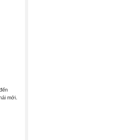
 đến
thái mới.