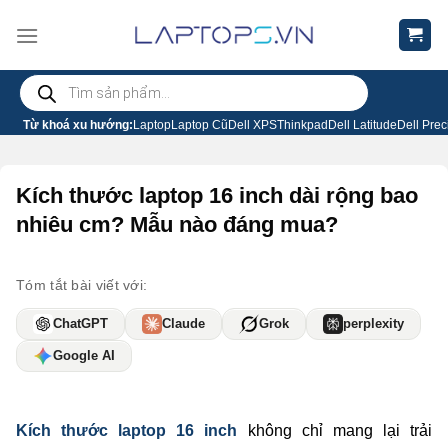
Chuyển
đến
nội
Tìm
dung
kiếm
sản
phẩm
Từ khoá xu hướng:
Laptop
Laptop Cũ
Dell XPS
Thinkpad
Dell Latitude
Dell Prec
Kích thước laptop 16 inch dài rộng bao
nhiêu cm? Mẫu nào đáng mua?
Tóm tắt bài viết với:
ChatGPT
Claude
Grok
perplexity
Google AI
Kích thước laptop 16 inch
không chỉ mang lại trải