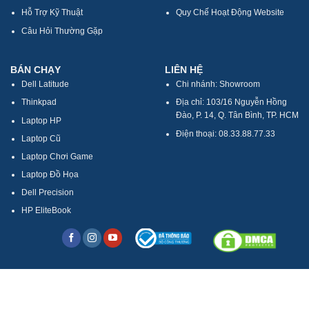
Hỗ Trợ Kỹ Thuật
Quy Chế Hoạt Động Website
Câu Hỏi Thường Gặp
BÁN CHẠY
LIÊN HỆ
Dell Latitude
Chi nhánh: Showroom
Thinkpad
Địa chỉ: 103/16 Nguyễn Hồng
Đào, P. 14, Q. Tân Bình, TP. HCM
Laptop HP
Điện thoại: 08.33.88.77.33
Laptop Cũ
Laptop Chơi Game
Laptop Đồ Họa
Dell Precision
HP EliteBook