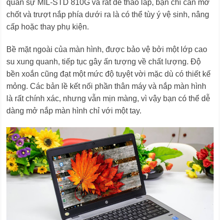
quân sự MIL-STD 810G và rất dễ tháo lắp, bạn chỉ cần mở
chốt và trượt nắp phía dưới ra là có thể tùy ý vệ sinh, nâng
cấp hoặc thay phụ kiện.
Bề mặt ngoài của màn hình, được bảo vệ bởi một lớp cao
su xung quanh, tiếp tục gây ấn tượng về chất lượng. Độ
bền xoắn cũng đạt một mức độ tuyệt vời mặc dù có thiết kế
mỏng. Các bản lề kết nối phần thân máy và nắp màn hình
là rất chính xác, nhưng vẫn mịn màng, vì vậy bạn có thể dễ
dàng mở nắp màn hình chỉ với một tay.