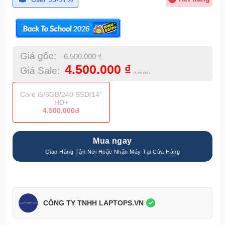
Giá gốc:
6.500.000
₫
4.500.000
₫
Giá Sale:
(+ 8% VAT)
Core i5/8GB/240 SSD/14"
HD+
4.500.000đ
Mua ngay
CÔNG TY TNHH LAPTOPS.VN