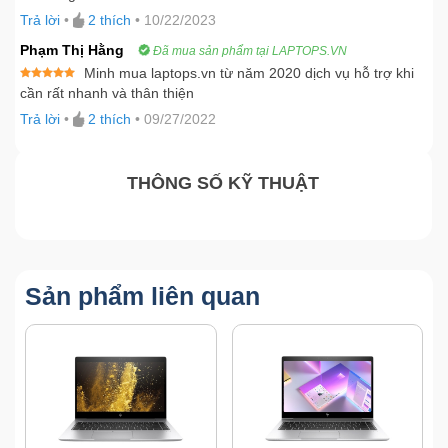
xếp
hạng
4
Trả lời
•
2
thích
•
10/22/2023
5 sao
Phạm Thị Hằng
Đã mua sản phẩm tại LAPTOPS.VN
Minh mua laptops.vn từ năm 2020 dịch vụ hỗ trợ khi
Được xếp
cần rất nhanh và thân thiện
hạng
5
5
sao
Trả lời
•
2
thích
•
09/27/2022
THÔNG SỐ KỸ THUẬT
Sản phẩm liên quan