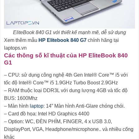
EliteBook 840 G1 với thiết kế mạnh mẽ, dễ sử dụng
Xem thêm mẫu
HP Elitebook 840 G7
chính hãng tại
laptops.vn
Các thông số kĩ thuật của HP EliteBook 840
G1
– CPU: sử dụng công nghệ 4th Gen Intel® Core™ i5 với
tốc độ Intel® Core™ i5 1.9GHz Turbo Boost 2.9GHz
– RAM thuộc loại DDR3L với dung lượng 4GB và tốc độ
BUS: 1600Mhz
– Màn hình
laptop
: 14” Màn hình Anti-Glare chóng chói.
– Card đồ họa: Intel HD Graphics 4400
– Option: WC, ĐÈN PHÍM, FINGER, 4 x USB 3.0,
DisplayPort, VGA, Headphone/microphone.. và nhiều cổng
khác