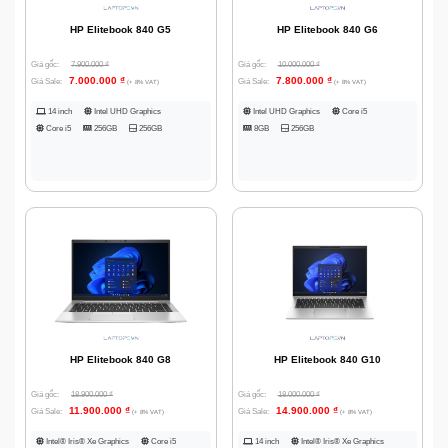
HP Elitebook 840 G5
HP Elitebook 840 G6
Giá gốc:
7.900.000
₫
Giá gốc:
10.000.000
₫
7.000.000
₫
7.800.000
₫
Giá Sale:
Giá Sale:
(+ 8% VAT)
(+ 8% VAT)
14 inch
Intel UHD Graphics
Intel UHD Graphics
Core i5
Core i5
256GB
256GB
8GB
256GB
HP Elitebook 840 G8
HP Elitebook 840 G10
Giá gốc:
18.900.000
₫
Giá gốc:
18.000.000
₫
11.900.000
₫
14.900.000
₫
Giá Sale:
Giá Sale:
(+ 8% VAT)
(+ 8% VAT)
Intel® Iris® Xe Graphics
Core i5
14 inch
Intel® Iris® Xe Graphics