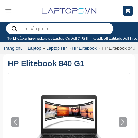
Chuyển
đến
nội
Tìm
dung
kiếm
sản
phẩm
Từ khoá xu hướng:
Laptop
Laptop Cũ
Dell XPS
Thinkpad
Dell Latitude
Dell Prec
Trang chủ
»
Laptop
»
Laptop HP
»
HP Elitebook
»
HP Elitebook 840
HP Elitebook 840 G1