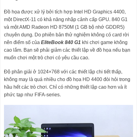
Đồ họa được xử lý bởi tích hợp Intel HD Graphics 4400,
một DirectX-11 có khả năng nhập cảnh cấp GPU. 840 G1
và một AMD Radeon HD 8750M (1 GB bộ nhớ GDDR5)
chuyên dụng. Do phiên bản thử nghiệm không có card rời
nên điểm số của
EliteBook 840 G1
khi chơi game không
cao lắm. Bạn sẽ phải giảm các thiết lập về đồ họa nếu bạn
muốn chơi một trò chơi có yêu cầu cao.
Độ phân giải ở 1024×768 với các thiết lập chi tiết thấp,
không may là quá nhiều cho đồ họa HD 4400 đòi hỏi trong
hầu hết các trò chơi. Chỉ có những thiết lập cao hơn và ít
phức tạp như FIFA-series.