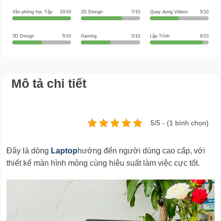
Văn phòng học Tập
10/10
2D Design
7/10
Quay dựng Videos
5/10
3D Design
5/10
Gaming
5/10
Lập Trình
9/10
Mô tả chi tiết
5/5 - (1 bình chọn)
Đây là dòng
Laptop
hướng đến người dùng cao cấp, với
thiết kế màn hình mỏng cùng hiệu suất làm việc cực tốt.