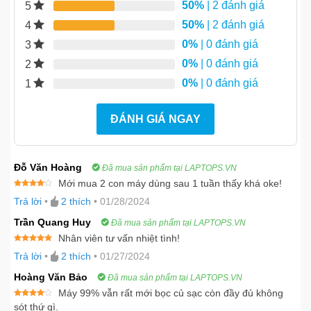
50%
| 2 đánh giá
5
50%
| 2 đánh giá
4
0%
| 0 đánh giá
3
0%
| 0 đánh giá
2
0%
| 0 đánh giá
1
ĐÁNH GIÁ NGAY
Đỗ Văn Hoàng
Đã mua sản phẩm tại LAPTOPS.VN
Mới mua 2 con máy dùng sau 1 tuần thấy khá oke!
Được
Trả lời
•
2
thích
•
01/28/2024
xếp
hạng
4
5 sao
Trần Quang Huy
Đã mua sản phẩm tại LAPTOPS.VN
Nhân viên tư vấn nhiệt tình!
Được xếp
Trả lời
•
2
thích
•
01/27/2024
hạng
5
5
sao
Hoàng Văn Bảo
Đã mua sản phẩm tại LAPTOPS.VN
Máy 99% vẫn rất mới bọc củ sạc còn đầy đủ không
Được
sót thứ gì.