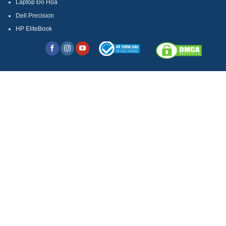
Laptop Đồ Họa
Dell Precision
HP EliteBook