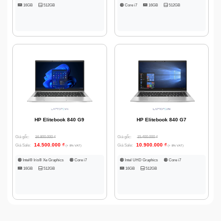
16GB
512GB
Core i7
16GB
512GB
HP Elitebook 840 G9
HP Elitebook 840 G7
Giá gốc:
16.800.000
₫
Giá gốc:
15.400.000
₫
14.500.000
₫
10.900.000
₫
Giá Sale:
Giá Sale:
(+ 8% VAT)
(+ 8% VAT)
Intel® Iris® Xe Graphics
Core i7
Intel UHD Graphics
Core i7
16GB
512GB
16GB
512GB