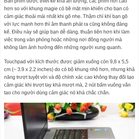
Bàn phím được thiết kế khá ấn tượng, các phím hơi cao
hơn so với khung magie có bề mặt mịn khiến cho bạn có
cảm giác thoải mái nhất khi gõ nhẹ. Thậm chí khí bạn gõ
với lực mạnh hơn thì âm thanh phát ra cũng không đáng
kể. Điều này sẽ giúp bạn dễ dàng, thuận tiện hơn khi làm
việc trong văn phòng hoặc những nơi đông người mà
không làm ảnh hưởng đến những người xung quanh.
Touchpad với kích thước được giảm xuống còn 9,8 x 5,5
cm (~ 3.9 x 2.2 inches) do có bộ khung nhỏ hơn, nhưng khả
năng trượt tuyệt vời và độ chính xác cao không thay đổi tạo
cảm giác khi trượt tay khá mượt mà, 2 nút bấm vuông vắn
tạo cho người dùng cảm giác nó khá chắc chắn.