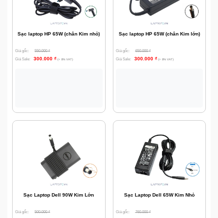
Sạc laptop HP 65W (chân Kim nhỏ)
Sạc laptop HP 65W (chân Kim lớn)
Giá gốc:
550.000
₫
Giá gốc:
650.000
₫
300.000
₫
300.000
₫
Giá Sale:
Giá Sale:
(+ 8% VAT)
(+ 8% VAT)
Sạc Laptop Dell 90W Kim Lớn
Sạc Laptop Dell 65W Kim Nhỏ
Giá gốc:
500.000
₫
Giá gốc:
760.000
₫