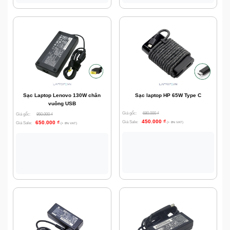
Sạc Laptop Lenovo 130W chân
Sạc laptop HP 65W Type C
vuông USB
Giá gốc:
680.000
₫
Giá gốc:
950.000
₫
450.000
₫
650.000
₫
Giá Sale:
Giá Sale:
(+ 8% VAT)
(+ 8% VAT)