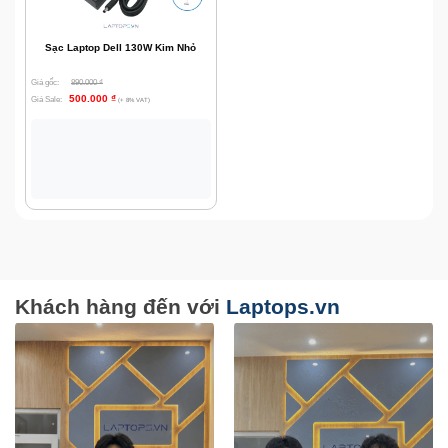
Sạc Laptop Dell 130W Kim Nhỏ
Giá gốc:
890.000
₫
500.000
₫
Giá Sale:
(+ 8% VAT)
Khách hàng đến với
Laptops.vn