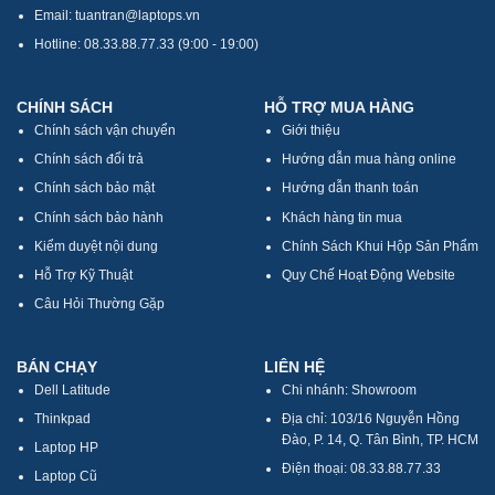
Email: tuantran@laptops.vn
Hotline: 08.33.88.77.33 (9:00 - 19:00)
CHÍNH SÁCH
HỖ TRỢ MUA HÀNG
Chính sách vận chuyển
Giới thiệu
Chính sách đổi trả
Hướng dẫn mua hàng online
Chính sách bảo mật
Hướng dẫn thanh toán
Chính sách bảo hành
Khách hàng tin mua
Kiểm duyệt nội dung
Chính Sách Khui Hộp Sản Phẩm
Hỗ Trợ Kỹ Thuật
Quy Chế Hoạt Động Website
Câu Hỏi Thường Gặp
BÁN CHẠY
LIÊN HỆ
Dell Latitude
Chi nhánh: Showroom
Thinkpad
Địa chỉ: 103/16 Nguyễn Hồng
Đào, P. 14, Q. Tân Bình, TP. HCM
Laptop HP
Điện thoại: 08.33.88.77.33
Laptop Cũ