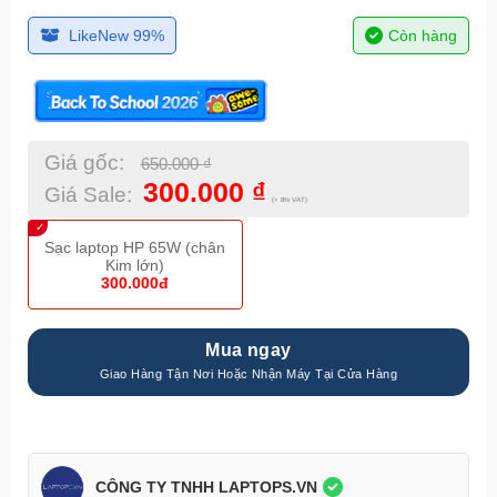
LikeNew 99%
Còn hàng
Giá gốc:
650.000
₫
300.000
₫
Giá Sale:
(+ 8% VAT)
Sạc laptop HP 65W (chân
Kim lớn)
300.000đ
Mua ngay
CÔNG TY TNHH LAPTOPS.VN