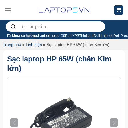
Chuyển
đến
nội
Tìm
dung
kiếm
sản
phẩm
Từ khoá xu hướng:
Laptop
Laptop Cũ
Dell XPS
Thinkpad
Dell Latitude
Dell Prec
Trang chủ
»
Linh kiện
»
Sạc laptop HP 65W (chân Kim lớn)
Sạc laptop HP 65W (chân Kim
lớn)