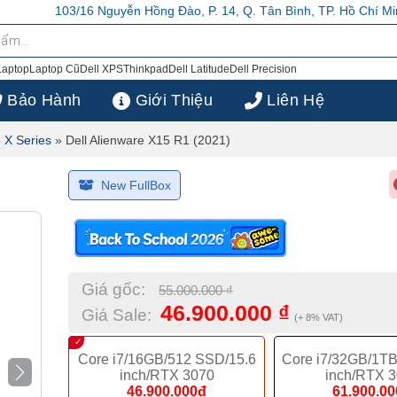
 Hồng Đào, P. 14, Q. Tân Bình, TP. Hồ Chí Minh
103/16 Nguyễn Hồng Đ
Laptop
Laptop Cũ
Dell XPS
Thinkpad
Dell Latitude
Dell Precision
Bảo Hành
Giới Thiệu
Liên Hệ
e X Series
»
Dell Alienware X15 R1 (2021)
New FullBox
Giá gốc:
55.000.000
₫
46.900.000
₫
Giá Sale:
(+ 8% VAT)
Core i7/16GB/512 SSD/15.6
Core i7/32GB/1T
inch/RTX 3070
inch/RTX 
46.900.000đ
61.900.0