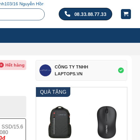
ào, P. 14, Q. Tân Bình, TP. Hồ Chí Minh
08.33.88.77.33
Hết hàng
CÔNG TY TNHH
LAPTOPS.VN
QUÀ TẶNG
B SSD/15.6
3080
00đ