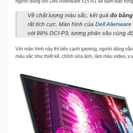
người dùng với Dell Alienware x15 R1 sẽ đảm bảo rộng
Về chất lượng màu sắc, kết quả
đo bằng
rất tích cực. Màn hình của
Dell Alienware
với 99% DCI-P3, tương phản sâu cùng độ
Với màn hình này thì bên cạnh gaming, người dùng vẫn c
màu sắc như thiết kế, chỉnh sửa ảnh, làm màu video, v.v