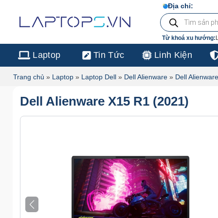
Chuyển
Địa chỉ:
103/16 Nguyễn
Tìm
đến
kiếm
sản
nội
phẩm
Từ khoá xu hướng:
dung
Laptop
Tin Tức
Linh Kiện
Trang chủ
»
Laptop
»
Laptop Dell
»
Dell Alienware
»
Dell Alienwar
Dell Alienware X15 R1 (2021)