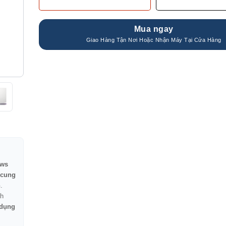
Mua ngay
ws
 cung
n
.
h
 dụng