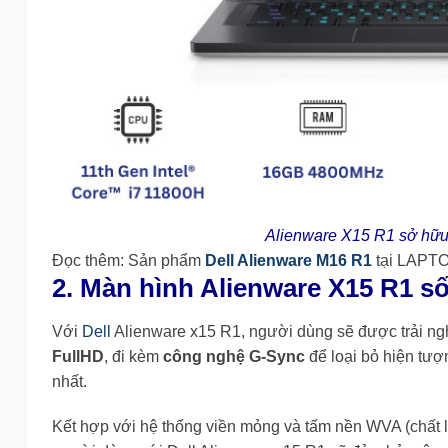
Alienware X15 R1 sở hữu t
Đọc thêm: Sản phẩm
Dell Alienware M16 R1
tại LAPT
2. Màn hình Alienware X15 R1 số
Với
Dell
Alienware x15 R1, người dùng sẽ được trải n
FullHD
, đi kèm
công nghệ G-Sync
để loại bỏ hiện tượ
nhất.
Kết hợp với hệ thống viền mỏng và tấm nền WVA (chất l